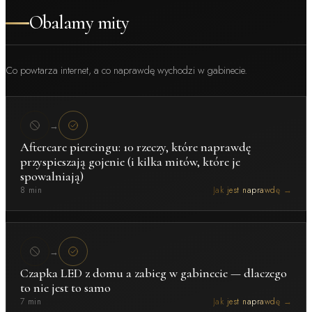
Obalamy mity
Co powtarza internet, a co naprawdę wychodzi w gabinecie.
→
Aftercare piercingu: 10 rzeczy, które naprawdę
przyspieszają gojenie (i kilka mitów, które je
spowalniają)
8 min
Jak jest naprawdę →
→
Czapka LED z domu a zabieg w gabinecie — dlaczego
to nie jest to samo
7 min
Jak jest naprawdę →