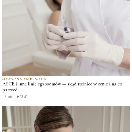
MEDYCYNA ESTETYCZNA
ASCE i inne linie egzosomów — skąd różnice w cenie i na co
patrzeć
·
7 min
12:51