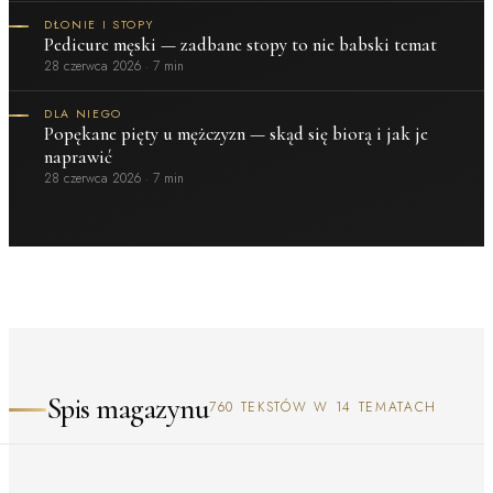
DŁONIE I STOPY
Pedicure męski — zadbane stopy to nie babski temat
28 czerwca 2026
·
7 min
DLA NIEGO
Popękane pięty u mężczyzn — skąd się biorą i jak je
naprawić
28 czerwca 2026
·
7 min
Spis magazynu
760 TEKSTÓW W 14 TEMATACH