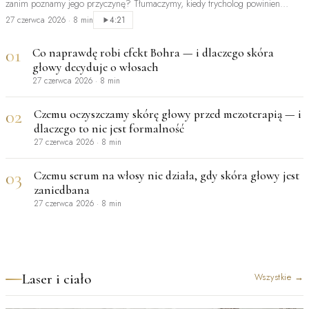
zanim poznamy jego przyczynę? Tłumaczymy, kiedy trycholog powinien
być…
27 czerwca 2026
·
8 min
4:21
01
Co naprawdę robi efekt Bohra — i dlaczego skóra
głowy decyduje o włosach
27 czerwca 2026
·
8 min
02
Czemu oczyszczamy skórę głowy przed mezoterapią — i
dlaczego to nie jest formalność
27 czerwca 2026
·
8 min
03
Czemu serum na włosy nie działa, gdy skóra głowy jest
zaniedbana
27 czerwca 2026
·
8 min
Laser i ciało
Wszystkie
→