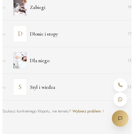
Zabiegi
19
11
Dłonie i stopy
17
12
Dla niego
13
13
Styl i wiedza
13
14
Szukasz konkretnego kłopotu, nie tematu?
Wybierz problem
↑