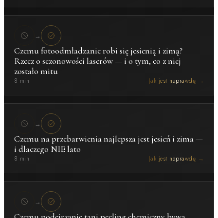
→
Czemu fotoodmładzanie robi się jesienią i zimą?
Rzecz o sezonowości laserów — i o tym, co z niej
zostało mitu
8 min
Jak jest naprawdę →
→
Czemu na przebarwienia najlepsza jest jesień i zima —
i dlaczego NIE lato
8 min
Jak jest naprawdę →
→
Czemu podejrzanie tani peeling chemiczny bywa