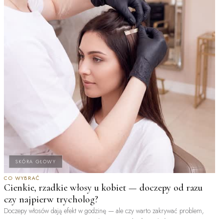
SKÓRA GŁOWY
CO WYBRAĆ
Cienkie, rzadkie włosy u kobiet — doczepy od razu
czy najpierw trycholog?
Doczepy włosów dają efekt w godzinę — ale czy warto zakrywać problem,