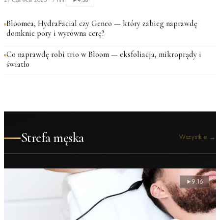
27 czerwca 2026
·
7 min
4:38
Bloomea, HydraFacial czy Geneo — który zabieg naprawdę
domknie pory i wyrówna cerę?
Co naprawdę robi trio w Bloom — eksfoliacja, mikroprądy i
światło
Strefa męska
Wszystkie
→
9:16