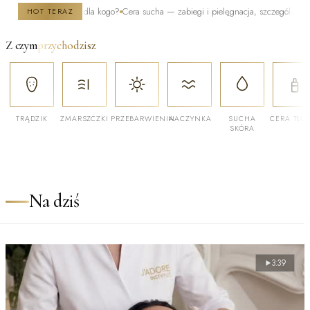
ak działa i dla kogo?
Cera sucha — zabiegi i pielęgnacja, szczególnie zimą
Po kiel
HOT TERAZ
Z czym
przychodzisz
TRĄDZIK
ZMARSZCZKI
PRZEBARWIENIA
NACZYNKA
SUCHA
CERA TŁU
SKÓRA
Na dziś
3:39