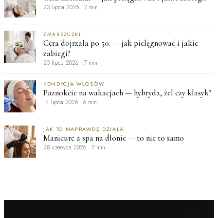
23 lipca 2026
·
7 min
ZMARSZCZKI
Cera dojrzała po 50. — jak pielęgnować i jakie
zabiegi?
20 lipca 2026
·
7 min
KONDYCJA WŁOSÓW
Paznokcie na wakacjach — hybryda, żel czy klasyk?
14 lipca 2026
·
6 min
JAK TO NAPRAWDĘ DZIAŁA
Manicure a spa na dłonie — to nie to samo
28 czerwca 2026
·
7 min