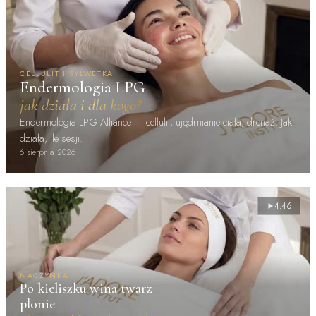
CELLULIT I SYLWETKA
Endermologia LPG
jak działa i dla kogo?
Endermologia LPG Alliance — cellulit, ujędrnianie ciała, drenaż. Jak
działa, ile sesji.
6 sierpnia 2026
4:46
NACZYNKA
Po kieliszku wina twarz
płonie