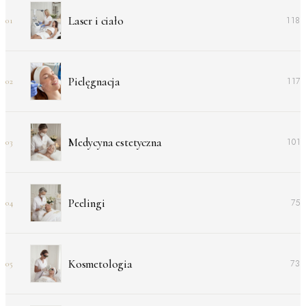
Laser i ciało
118
01
Pielęgnacja
117
02
Medycyna estetyczna
101
03
Peelingi
75
04
Kosmetologia
73
05