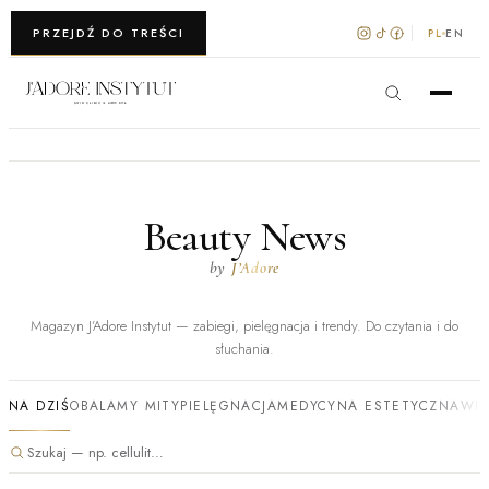
WARSZAWA · KRAKÓW
PRZEJDŹ DO TREŚCI
PL
EN
Beauty News
by
J’Adore
Magazyn J’Adore Instytut — zabiegi, pielęgnacja i trendy. Do czytania i do
słuchania.
NA DZIŚ
OBALAMY MITY
PIELĘGNACJA
MEDYCYNA ESTETYCZNA
WI