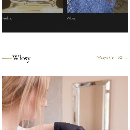
Peelingi
Włosy
Włosy
Wszystkie
·
52
→