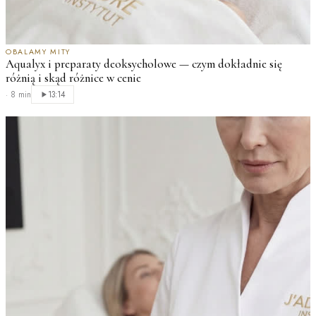
OBALAMY MITY
Aqualyx i preparaty deoksycholowe — czym dokładnie się
różnią i skąd różnice w cenie
·
8 min
13:14