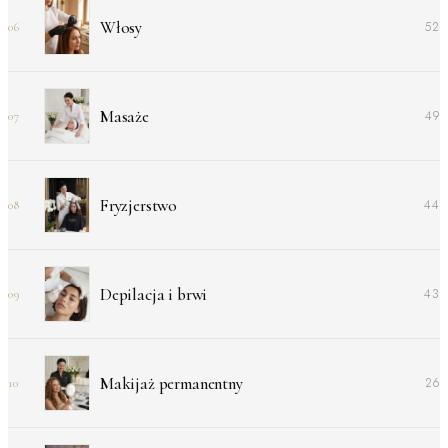
Włosy
52
06
Masaże
49
07
Fryzjerstwo
44
08
Depilacja i brwi
43
09
Makijaż permanentny
26
10