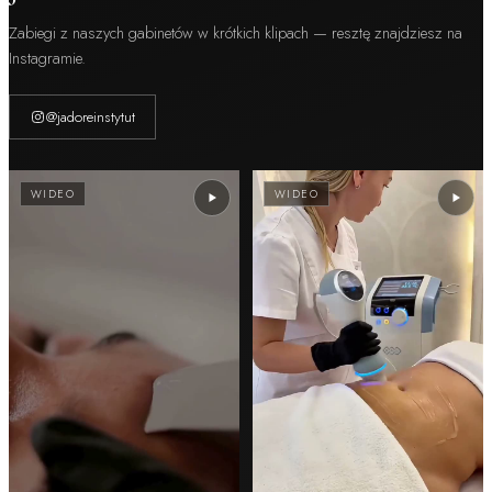
Zabiegi z naszych gabinetów w krótkich klipach — resztę znajdziesz na
Instagramie.
@jadoreinstytut
WIDEO
WIDEO