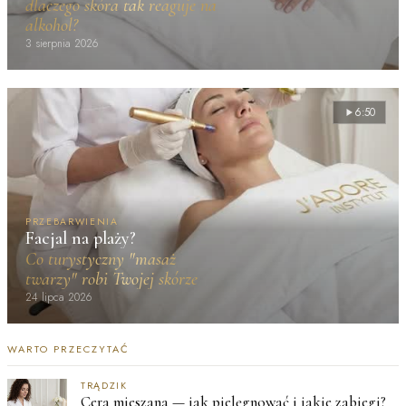
dlaczego skóra tak reaguje na
alkohol?
3 sierpnia 2026
6:50
PRZEBARWIENIA
Facjal na plaży?
Co turystyczny "masaż
twarzy" robi Twojej skórze
24 lipca 2026
WARTO PRZECZYTAĆ
TRĄDZIK
Cera mieszana — jak pielęgnować i jakie zabiegi?