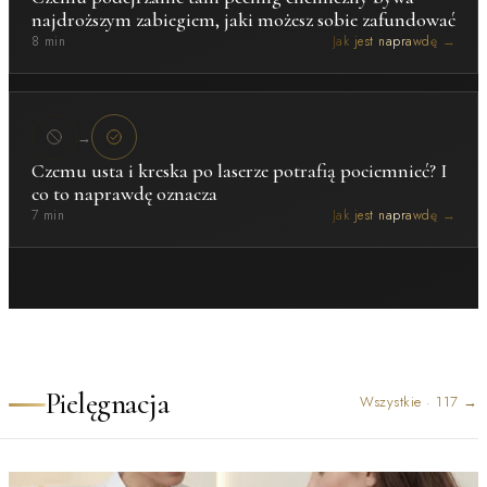
najdroższym zabiegiem, jaki możesz sobie zafundować
8 min
Jak jest naprawdę →
→
Czemu usta i kreska po laserze potrafią pociemnieć? I
co to naprawdę oznacza
7 min
Jak jest naprawdę →
Pielęgnacja
Wszystkie
·
117
→