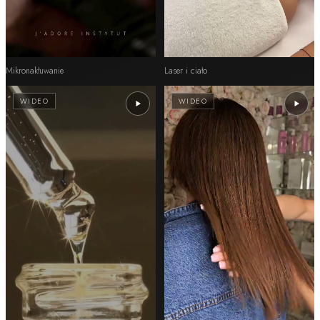
Mikronakłuwanie
Laser i ciało
WIDEO
WIDEO