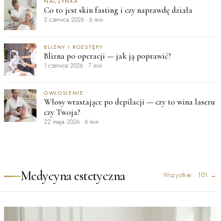
NACZYNKA
Co to jest skin fasting i czy naprawdę działa
2 czerwca 2026
·
6 min
BLIZNY I ROZSTĘPY
Blizna po operacji — jak ją poprawić?
1 czerwca 2026
·
7 min
OWŁOSIENIE
Włosy wrastające po depilacji — czy to wina laseru
czy Twoja?
22 maja 2026
·
6 min
Medycyna estetyczna
Wszystkie
·
101
→