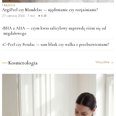
TRĄDZIK
ArgiPeel czy Mandelac — ujędrnianie czy rozjaśnianie?
27 czerwca 2026
·
7 min
4:38
BHA a AHA — czym kwas salicylowy naprawdę różni się od
migdałowego
C-Peel czy Ferulac — sam blask czy walka z przebarwieniami?
Kosmetologia
Wszystkie
→