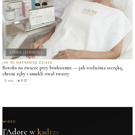
UTRATA JĘDRNOŚCI
JAK TO NAPRAWDĘ DZIAŁA
Botoks na żwacze przy bruksizmie — jak rozluźnia szczękę,
chroni zęby i smukli owal twarzy
·
8 min
9:57
WIDEO
J’Adore
w kadrze