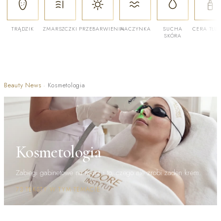
TRĄDZIK
ZMARSZCZKI
PRZEBARWIENIA
NACZYNKA
SUCHA
CERA TŁU
SKÓRA
Beauty News
·
Kosmetologia
Kosmetologia
Zabiegi gabinetowe na twarz i to, czego nie zrobi żaden krem.
73 TEKSTY W TYM TEMACIE