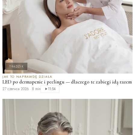
TRĄDZIK
JAK TO NAPRAWDĘ DZIAŁA
LED po dermapenie i peelingu — dlaczego te zabiegi idą razem
M
27 czerwca 2026
·
8 min
11:54
n
2