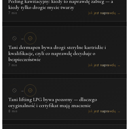
Peeling kawitacyjny: kiedy to naprawdę zabieg — a
kiedy tylko drogie mycie twarzy
7 min
Jak jest naprawdę →
→
Tani dermapen bywa drogi: sterylne kartridże i
kwalifikacje, czyli co naprawdę decyduje o
bezpieczeństwie
7 min
Jak jest naprawdę →
→
Tani lifting LPG bywa pozorny — dlaczego
oryginalność i certyfikat mają znaczenie
8 min
Jak jest naprawdę →