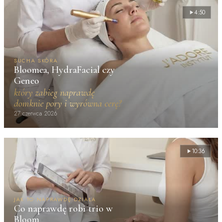
4:50
SUCHA SKÓRA
Bloomea, HydraFacial czy
Geneo
który zabieg naprawdę
domknie pory i wyrówna cerę?
27 czerwca 2026
10:36
JAK TO NAPRAWDĘ DZIAŁA
Co naprawdę robi trio w
Bloom