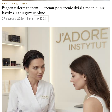
PRZEBARWIENIA
D
Estgen z dermapenem — czemu połączenie działa mocniej niż
M
każdy z zabiegów osobno
2
27 czerwca 2026
·
8 min
10:33