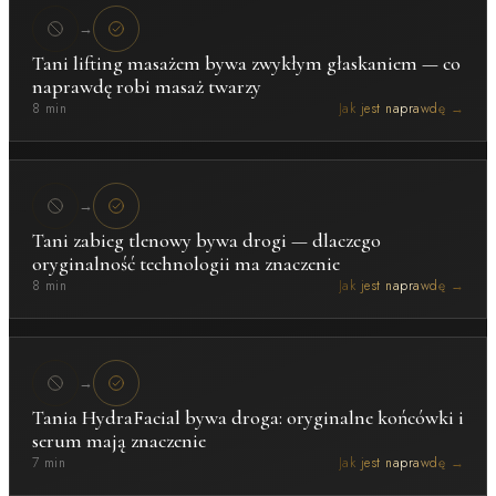
→
Tani lifting masażem bywa zwykłym głaskaniem — co
naprawdę robi masaż twarzy
8 min
Jak jest naprawdę →
→
Tani zabieg tlenowy bywa drogi — dlaczego
oryginalność technologii ma znaczenie
8 min
Jak jest naprawdę →
→
Tania HydraFacial bywa droga: oryginalne końcówki i
serum mają znaczenie
7 min
Jak jest naprawdę →