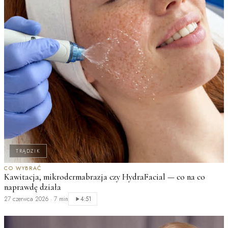
TRĄDZIK
CO WYBRAĆ
T
Kawitacja, mikrodermabrazja czy HydraFacial — co na co
M
naprawdę działa
n
27 czerwca 2026
·
7 min
2
4:51