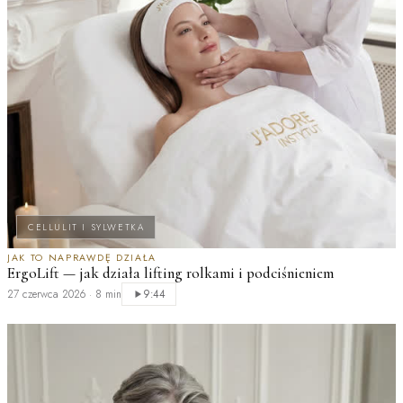
CELLULIT I SYLWETKA
JAK TO NAPRAWDĘ DZIAŁA
ErgoLift — jak działa lifting rolkami i podciśnieniem
M
27 czerwca 2026
·
8 min
2
9:44