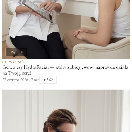
TRĄDZIK
M
CO WYBRAĆ
Geneo czy HydraFacial — który zabieg „wow" naprawdę działa
n
na Twoją cerę?
2
27 czerwca 2026
·
7 min
5:02