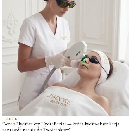
J
M
TRĄDZIK
Geneo Hydrate czy HydraFacial — która hydro-eksfoliacja
w
naprawdę pasuje do Twojej skóry?
2