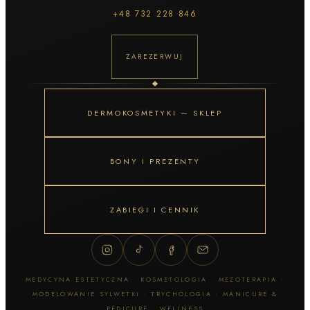
+48
732 228 846
ZAREZERWUJ
DERMOKOSMETYKI — SKLEP
BONY I PREZENTY
ZABIEGI I CENNIK
MEDYCYNA ESTETYCZNA · KOSMETOLOGIA · MEZOTERAPIA ·
MODELOWANIE SYLWETKI · TRYCHOLOGIA · MANICURE &
PEDICURE · WELLNESS