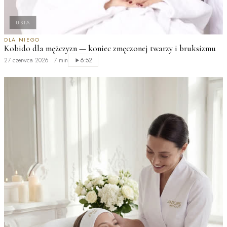
USTA
DLA NIEGO
D
Kobido dla mężczyzn — koniec zmęczonej twarzy i bruksizmu
M
p
27 czerwca 2026
·
7 min
6:52
2