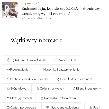
CO WYBRAĆ
Endermologia, kobido czy ZOGA — dłonie czy
urządzenie, wyniki czy relaks?
27 czerwca 2026
·
7 min
Wątki w tym temacie
Trądzik i niedoskonałości
Zmarszczki
35
10
Przebarwienia
Naczynka i zaczerwienienia
17
7
Sucha i odwodniona skóra
Cera tłusta i mieszana
25
12
Skóra głowy
Cellulit i sylwetka
Blizny i rozstępy
1
2
10
Utrata jędrności
Nastolatki i młoda skóra
8
1
Ciąża i po porodzie
Niechciane owłosienie
Usta
1
3
1