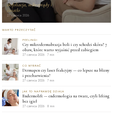
eksfoliacja, mikroprądy i
światło
27 czerwca 2026
WARTO PRZECZYTAĆ
PEELINGI
Czy mikrodermabrazja boli i czy schodzi skóra? 7
obaw, które warto wyjaśnić przed zabiegiem
27 czerwca 2026
·
7 min
CO WYBRAĆ
Dermapen czy laser frakcyjny — co lepsze na blizny
i przebarwienia?
27 czerwca 2026
·
7 min
JAK TO NAPRAWDĘ DZIAŁA
Endermolift — endermologia na twarz, czyli lifting
bez igieł
27 czerwca 2026
·
8 min