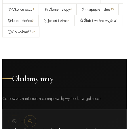
Okolice oczu
Dłonie i stopy
Napięcie i stres
1
4
10
Lato i słońce
Jesień i zima
Ślub i ważne wyjścia
5
4
1
Co wybrać?
39
Obalamy mity
Co powtarza internet, a co naprawdę wychodzi w gabinecie.
→