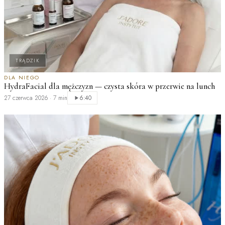
TRĄDZIK
M
DLA NIEGO
HydraFacial dla mężczyzn — czysta skóra w przerwie na lunch
c
27 czerwca 2026
·
7 min
2
6:40