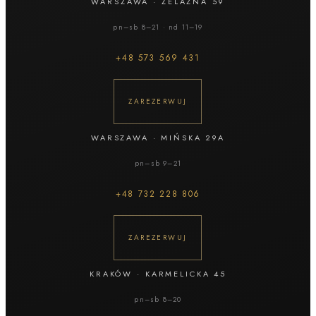
WARSZAWA
·
ŻELAZNA 59
pn–sb 8–21 · nd 11–19
+48
573 569 431
ZAREZERWUJ
WARSZAWA
·
MIŃSKA 29A
pn–sb 9–21
+48
732 228 806
ZAREZERWUJ
KRAKÓW
·
KARMELICKA 45
pn–sb 8–20