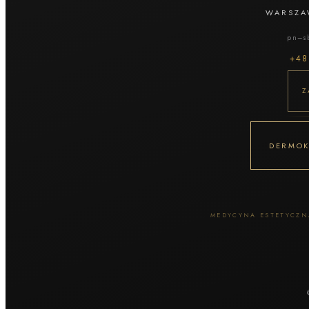
Botoks
WARSZA
Leczenie bruksizmu
pn–sb
Leczenie uśmiechu dziąsłowego
+4
Leczenie nadpotliwości
Biostymulatory / skin boostery
Z
Kolagen iniekcyjny
Polinukleotydy
Nucleofill
Profhilo
DERMOK
Egzosomy
Osocze PRP
Mezoterapia igłowa
Mezoterapia okolic oczu
MEDYCYNA ESTETYCZNA
Zabiegi na okolice oczu
Nici PDO / liftingujące
Needle Shaping
Lipoliza iniekcyjna
Konsultacja lekarska / dermatologiczna