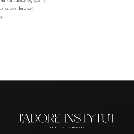
 Na konsultacji oglądamy
esz sobie darować.
i.