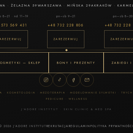
WA
·
ŻELAZNA 59
WARSZAWA
·
MIŃSKA 29A
KRAKÓW
·
KARME
 8–21 · nd 11–19
pn–sb 9–21
pn–sb 8–20
8
573 569 431
+48
732 228 806
+48
732 228
AREZERWUJ
ZAREZERWUJ
ZAREZERWU
OSMETYKI — SKLEP
BONY I PREZENTY
ZABIEGI 
 · KOSMETOLOGIA · MEZOTERAPIA · MODELOWANIE SYLWETKI · TRYC
PEDICURE · WELLNESS
J’ADORE INSTYTUT · SKIN CLINIC & MED SPA
© 2026 J’ADORE INSTYTUT
REKRUTACJA
REGULAMIN
POLITYKA PRYWATNOŚC