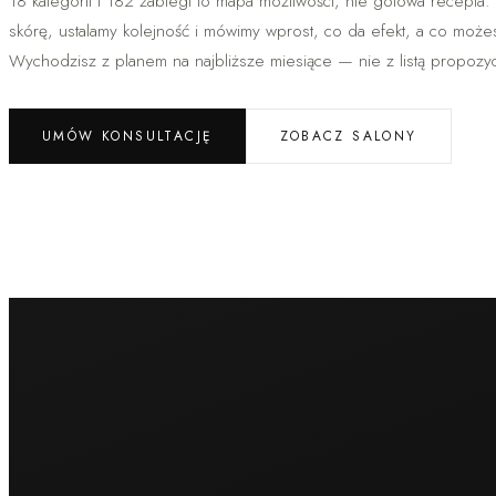
18 kategorii i 182 zabiegi to mapa możliwości, nie gotowa recepta.
skórę, ustalamy kolejność i mówimy wprost, co da efekt, a co moż
Wychodzisz z planem na najbliższe miesiące — nie z listą propozycj
UMÓW KONSULTACJĘ
ZOBACZ SALONY
Medycyna estetyczna
Wypełniacze HA
Wolumetria
Modelowanie ust
Korekta nosa bez operacji
Sculptra