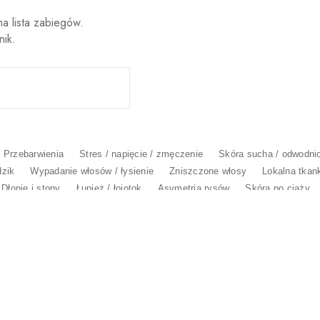
a lista zabiegów.
nik.
Przebarwienia
Stres / napięcie / zmęczenie
Skóra sucha / odwodni
dzik
Wypadanie włosów / łysienie
Zniszczone włosy
Lokalna tkan
Dłonie i stopy
Łupież / łojotok
Asymetria rysów
Skóra po ciąży
izny i rozstępy
Nadpotliwość
Wąskie / suche usta
Niechciany tat
USUWANIE TATUAŻY 
MODELOWANIE
ERAPIA I HIGH-TECH
SKÓRNYCH
DEPILACJA
WYSZCZUPLANIE 
PRZEDŁUŻANIE I ZAG
GMENTACJA MEDYCZNA
BRWI I RZĘS
ACJA I FRYZJERSTWO
WŁOSÓW