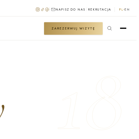
NAPISZ DO NAS
REKRUTACJA
PL
EN
ZAREZERWUJ WIZYTĘ
18
y