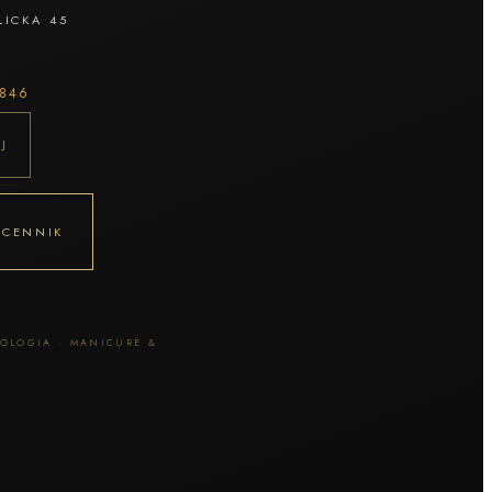
LICKA 45
 846
J
I CENNIK
HOLOGIA · MANICURE &
I