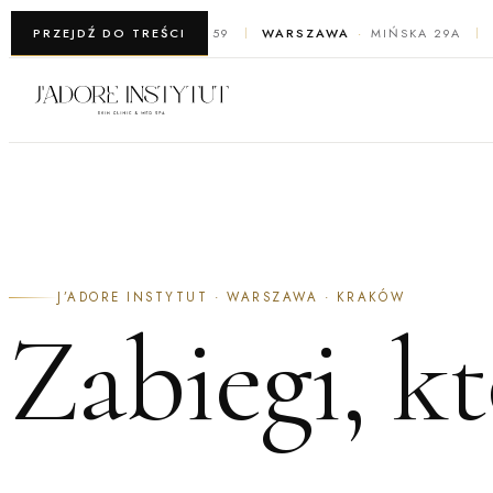
WARSZAWA
PRZEJDŹ DO TREŚCI
ŻELAZNA 59
WARSZAWA
MIŃSKA 29A
J’ADORE INSTYTUT · WARSZAWA · KRAKÓW
Zabiegi, k