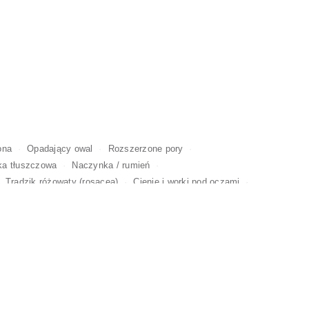
ona
Opadający owal
Rozszerzone pory
ka tłuszczowa
Naczynka / rumień
Trądzik różowaty (rosacea)
Cienie i worki pod oczami
uaż
Bruksizm
Uśmiech dziąsłowy
Podwójny podbródek
I ZMIAN
 I
KOSMETOLOGIA TWARZY
CIAŁA
MASAŻE I SPA
ĘSZCZANIE
Y
DŁONIE I STOPY
DREDY I WARKOCZE