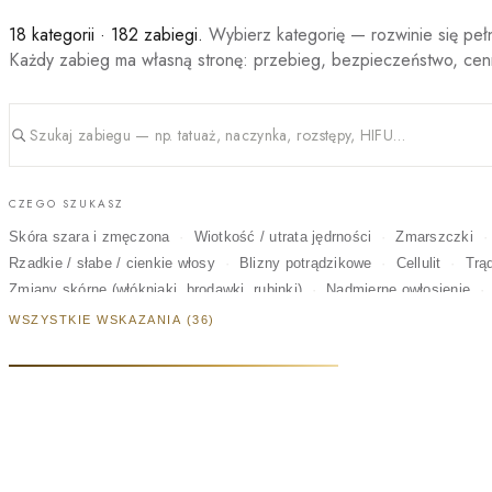
18 kategorii · 182 zabiegi.
Wybierz kategorię — rozwinie się pełn
Każdy zabieg ma własną stronę: przebieg, bezpieczeństwo, cen
CZEGO SZUKASZ
Skóra szara i zmęczona
Wiotkość / utrata jędrności
Zmarszczki
Rzadkie / słabe / cienkie włosy
Blizny potrądzikowe
Cellulit
Trą
Zmiany skórne (włókniaki, brodawki, rubinki)
Nadmierne owłosienie
Opadające powieki
Rozstępy
Melasma / ostuda
Na okazję
Bl
WSZYSTKIE WSKAZANIA (36)
Pajączki na nogach
MEDYCYNA ESTETYCZNA
LASEROT
PEELINGI MEDYCZNE
MAKIJAŻ PERMANENTNY
MIKROPI
WIZAŻ I OPALANIE
TRYCHOLOGIA I SKÓRA GŁOWY
KOLORYZ