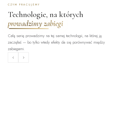
CZYM PRACUJEMY
Technologie, na których
prowadzimy zabiegi
Całą serię prowadzimy na tej samej technologii, na której ją
zaczęłaś — bo tylko wtedy efekty da się porównywać między
ZABIEG DOSTĘPNY:
ZABIEG DOSTĘPNY:
WARSZAWA · KRAKÓW
WARSZAWA · KRAKÓW
zabiegami.
ClearLift
Endermologia LPG
Laser frakcyjny bez okresu
Mechaniczne opracowanie tkanki
gojenia — zabieg, po którym
— cellulit, obrzęki, napięcie
wraca się do pracy.
skóry.