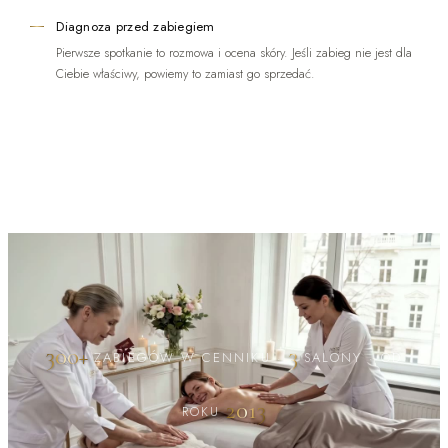
Diagnoza przed zabiegiem
Pierwsze spotkanie to rozmowa i ocena skóry. Jeśli zabieg nie jest dla
Ciebie właściwy, powiemy to zamiast go sprzedać.
300+
3
ZABIEGÓW W CENNIKU
·
SALONY
·
OD
2013
ROKU