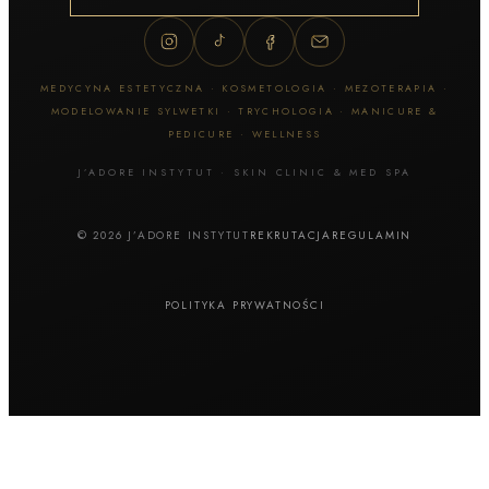
MEDYCYNA ESTETYCZNA · KOSMETOLOGIA · MEZOTERAPIA ·
MODELOWANIE SYLWETKI · TRYCHOLOGIA · MANICURE &
PEDICURE · WELLNESS
J’ADORE INSTYTUT · SKIN CLINIC & MED SPA
© 2026 J’ADORE INSTYTUT
REKRUTACJA
REGULAMIN
POLITYKA PRYWATNOŚCI