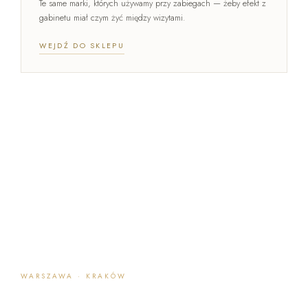
Te same marki, których używamy przy zabiegach — żeby efekt z
gabinetu miał czym żyć między wizytami.
WEJDŹ DO SKLEPU
WARSZAWA · KRAKÓW