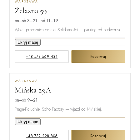
WARSZAWA
Żelazna 59
pn–sb 8–21 · nd 11–19
Wola, przecznica od alei Solidarności — parking od podwórza.
Ukryj mapę
GRZYBOWSKA
+48 573 569 431
Rezerwuj
ŻELAZNA
WARSZAWA
Mińska 29A
ŁUCKA
pn–sb 9–21
Praga-Południe, Soho Factory — wjazd od Mińskiej.
Ukryj mapę
ŻUPNICZA
+48 732 228 806
Rezerwuj