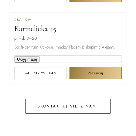
KRAKÓW
Karmelicka 45
MIŃSKA
pn–sb 8–20
Ścisłe centrum Krakowa, między Placem Biskupim a Alejami.
KARMELICKA
Ukryj mapę
+48 732 228 846
Rezerwuj
KREMEROW
SKONTAKTUJ SIĘ Z NAMI
STEFANA B