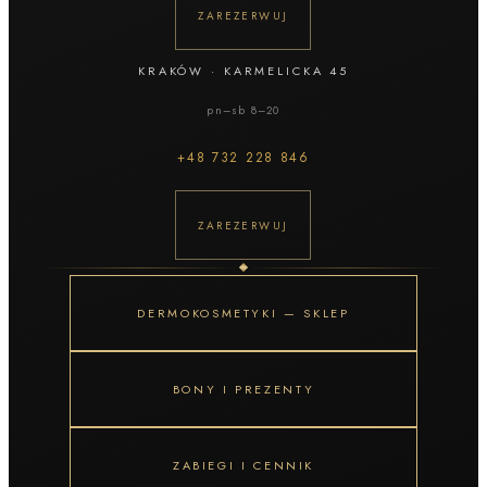
ZAREZERWUJ
KRAKÓW
·
KARMELICKA 45
pn–sb 8–20
+48
732 228 846
ZAREZERWUJ
DERMOKOSMETYKI — SKLEP
BONY I PREZENTY
ZABIEGI I CENNIK