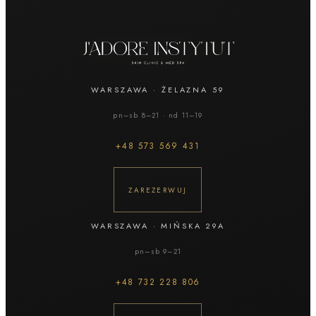
WARSZAWA
·
ŻELAZNA 59
pn–sb 8–21 · nd 11–19
+48
573 569 431
ZAREZERWUJ
WARSZAWA
·
MIŃSKA 29A
pn–sb 9–21
+48
732 228 806