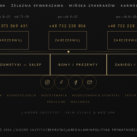
WA
·
ŻELAZNA 59
WARSZAWA
·
MIŃSKA 29A
KRAKÓW
·
KARME
 8–21 · nd 11–19
pn–sb 9–21
pn–sb 8–20
8
573 569 431
+48
732 228 806
+48
732 228
AREZERWUJ
ZAREZERWUJ
ZAREZERWU
OSMETYKI — SKLEP
BONY I PREZENTY
ZABIEGI 
 · KOSMETOLOGIA · MEZOTERAPIA · MODELOWANIE SYLWETKI · TRYC
PEDICURE · WELLNESS
J’ADORE INSTYTUT · SKIN CLINIC & MED SPA
© 2026 J’ADORE INSTYTUT
REKRUTACJA
REGULAMIN
POLITYKA PRYWATNOŚC