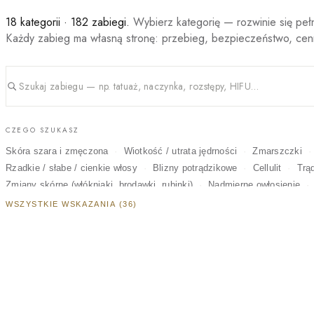
18 kategorii · 182 zabiegi.
Wybierz kategorię — rozwinie się pełn
Każdy zabieg ma własną stronę: przebieg, bezpieczeństwo, cen
CZEGO SZUKASZ
Skóra szara i zmęczona
Wiotkość / utrata jędrności
Zmarszczki
Rzadkie / słabe / cienkie włosy
Blizny potrądzikowe
Cellulit
Trą
Zmiany skórne (włókniaki, brodawki, rubinki)
Nadmierne owłosienie
Opadające powieki
Rozstępy
Melasma / ostuda
Na okazję
Bl
WSZYSTKIE WSKAZANIA (36)
Pajączki na nogach
MEDYCYNA ESTETYCZNA
LASEROT
PEELINGI MEDYCZNE
MAKIJAŻ PERMANENTNY
MIKROPI
WIZAŻ I OPALANIE
TRYCHOLOGIA I SKÓRA GŁOWY
KOLORYZ