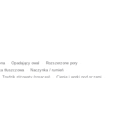
ona
Opadający owal
Rozszerzone pory
ka tłuszczowa
Naczynka / rumień
Trądzik różowaty (rosacea)
Cienie i worki pod oczami
uaż
Bruksizm
Uśmiech dziąsłowy
Podwójny podbródek
I ZMIAN
 I
KOSMETOLOGIA TWARZY
CIAŁA
MASAŻE I SPA
ĘSZCZANIE
Y
DŁONIE I STOPY
DREDY I WARKOCZE