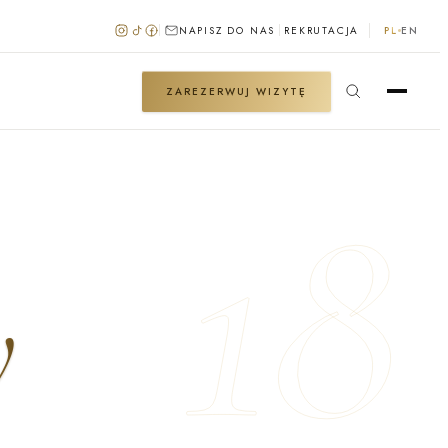
NAPISZ DO NAS
REKRUTACJA
PL
EN
ZAREZERWUJ WIZYTĘ
18
y