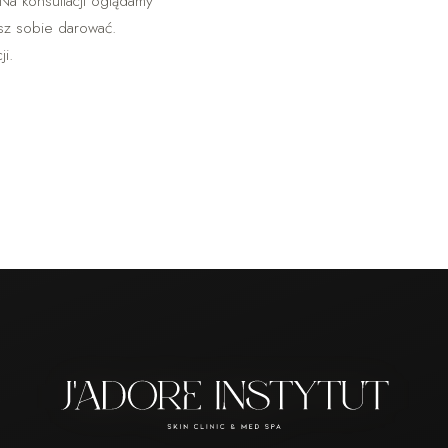
 Na konsultacji oglądamy
esz sobie darować.
i.