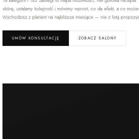
18 kategorii i 182 zabiegi to mapa możliwości, nie gotowa recepta.
skórę, ustalamy kolejność i mówimy wprost, co da efekt, a co moż
Wychodzisz z planem na najbliższe miesiące — nie z listą propozycj
UMÓW KONSULTACJĘ
ZOBACZ SALONY
Medycyna estetyczna
Wypełniacze HA
Wolumetria
Modelowanie ust
Korekta nosa bez operacji
Sculptra