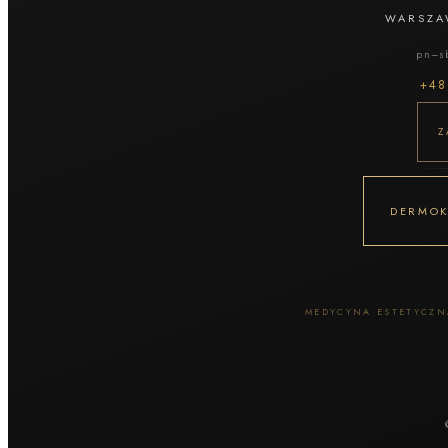
Botoks
WARSZA
Leczenie bruksizmu
pn–sb
Leczenie uśmiechu dziąsłowego
+4
Leczenie nadpotliwości
Biostymulatory / skin boostery
Z
Kolagen iniekcyjny
Polinukleotydy
Nucleofill
Profhilo
DERMOK
Egzosomy
Osocze PRP
Mezoterapia igłowa
Mezoterapia okolic oczu
MEDYCYNA ESTETYCZNA
Zabiegi na okolice oczu
Nici PDO / liftingujące
Needle Shaping
Lipoliza iniekcyjna
Konsultacja lekarska / dermatologiczna