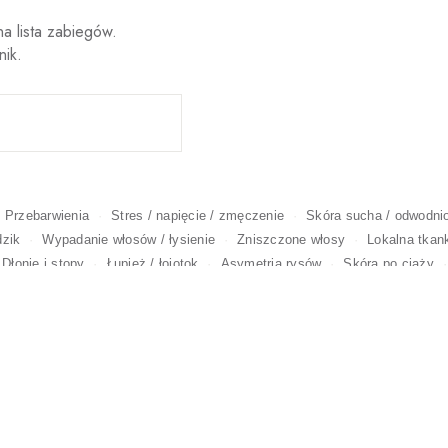
a lista zabiegów.
nik.
Przebarwienia
Stres / napięcie / zmęczenie
Skóra sucha / odwodni
dzik
Wypadanie włosów / łysienie
Zniszczone włosy
Lokalna tkan
Dłonie i stopy
Łupież / łojotok
Asymetria rysów
Skóra po ciąży
izny i rozstępy
Nadpotliwość
Wąskie / suche usta
Niechciany tat
USUWANIE TATUAŻY 
MODELOWANIE
ERAPIA I HIGH-TECH
SKÓRNYCH
DEPILACJA
WYSZCZUPLANIE 
PRZEDŁUŻANIE I ZAG
GMENTACJA MEDYCZNA
BRWI I RZĘS
ACJA I FRYZJERSTWO
WŁOSÓW