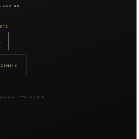
LICKA 45
 846
J
I CENNIK
HOLOGIA · MANICURE &
I