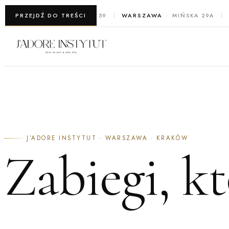
WARSZAWA
PRZEJDŹ DO TREŚCI
ŻELAZNA 59
WARSZAWA
MIŃSKA 29A
J’ADORE INSTYTUT · WARSZAWA · KRAKÓW
Zabiegi, k