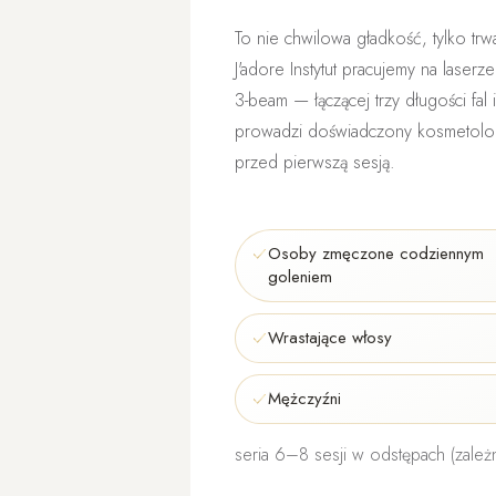
To nie chwilowa gładkość, tylko
trw
J'adore Instytut pracujemy na lase
3-beam — łączącej trzy długości fa
prowadzi
doświadczony kosmetol
przed pierwszą sesją.
Osoby zmęczone codziennym
goleniem
Wrastające włosy
Mężczyźni
seria 6–8 sesji w odstępach (zależn