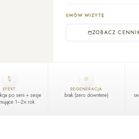
UMÓW WIZYTĘ
ZOBACZ CENNI
EFEKT
REGENERACJA
kcja po serii + sesje
brak (zero downtime)
se
ymujące 1–2× rok