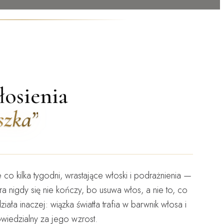
osienia
szka”
o kilka tygodni, wrastające włoski i podrażnienia —
óra nigdy się nie kończy, bo usuwa
włos
, a nie to, co
iała inaczej: wiązka światła trafia w barwnik włosa i
iedzialny za jego wzrost.