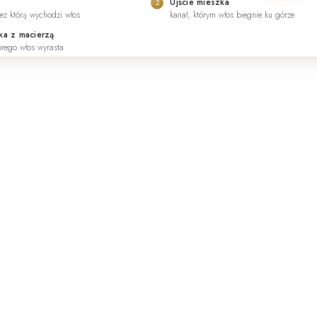
Ujście mieszka
2
ez którą wychodzi włos
kanał, którym włos biegnie ku górze
a z macierzą
tórego włos wyrasta