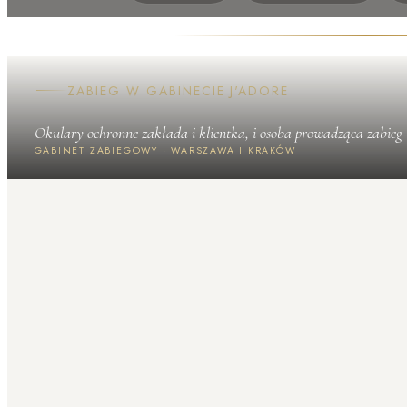
ZABIEG W GABINECIE J'ADORE
Okulary ochronne zakłada i klientka, i osoba prowadząca zabieg
GABINET ZABIEGOWY · WARSZAWA I KRAKÓW