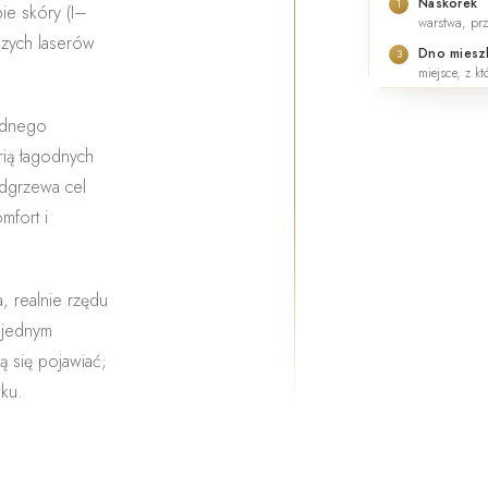
Naskórek
1
ie skóry (I–
warstwa, prz
szych laserów
Dno mieszk
3
miejsce, z k
jednego
ią łagodnych
odgrzewa cel
mfort i
a
, realnie rzędu
 jednym
ą się pojawiać;
ku.