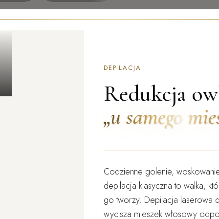
DEPILACJA
Redukcja owł
„u samego mie
Codzienne golenie, woskowanie c
depilacja klasyczna to walka, kt
go tworzy. Depilacja laserowa dz
wycisza mieszek włosowy
odpow