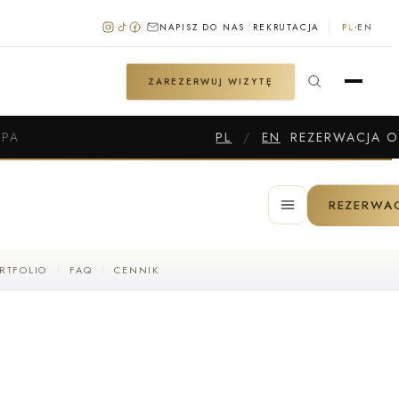
NAPISZ DO NAS
REKRUTACJA
PL
EN
ZAREZERWUJ WIZYTĘ
SPA
PL
/
EN
REZERWACJA O
REZERWA
RTFOLIO
FAQ
CENNIK