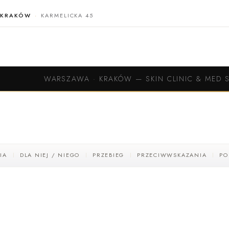
KRAKÓW
KARMELICKA 45
WARSZAWA · KRAKÓW
—
SKIN CLINIC & MED 
IA
DLA NIEJ / NIEGO
PRZEBIEG
PRZECIWWSKAZANIA
PO