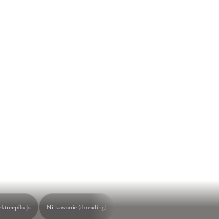
aserowa
je włosa — wycisza mieszek,
gładkość.
ektroepilacja
Nitkowanie (threading)