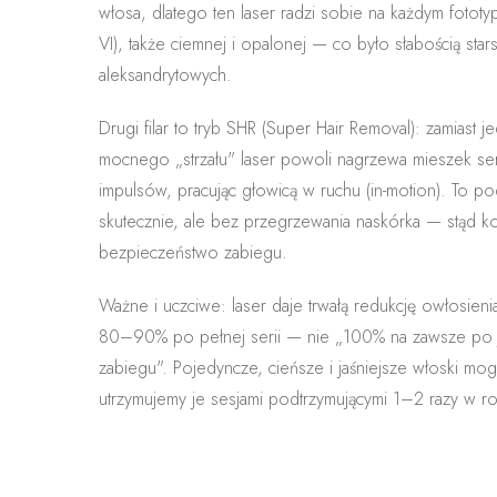
włosa, dlatego ten laser radzi sobie na
każdym fototyp
VI)
, także ciemnej i opalonej — co było słabością star
aleksandrytowych.
Drugi filar to
tryb SHR (Super Hair Removal)
: zamiast 
mocnego „strzału" laser
powoli nagrzewa
mieszek ser
impulsów, pracując głowicą
w ruchu
(in-motion). To p
skutecznie, ale
bez przegrzewania naskórka
— stąd ko
bezpieczeństwo zabiegu.
Ważne i uczciwe:
laser daje
trwałą redukcję owłosieni
80–90%
po pełnej serii — nie „100% na zawsze po
zabiegu". Pojedyncze, cieńsze i jaśniejsze włoski mog
utrzymujemy je sesjami podtrzymującymi 1–2 razy w ro