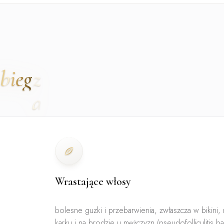
bieg
Wrastające włosy
bolesne guzki i przebarwienia, zwłaszcza w bikini, 
karku i na brodzie u mężczyzn (pseudofolliculitis ba