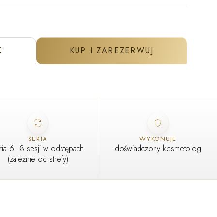
K
KUP I ZAREZERWUJ
SERIA
WYKONUJE
ria 6–8 sesji w odstępach
doświadczony kosmetolog
(zależnie od strefy)