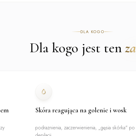
DLA KOGO
Dla kogo jest ten
za
iem
Skóra reagująca na golenie i wosk
czy
podrażnienia, zaczerwienienia, „gęsia skórka" po
depilacji.