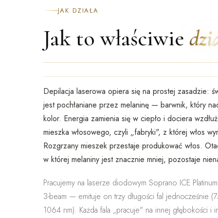
JAK DZIAŁA
Jak to właściwie
dzi
Depilacja laserowa opiera się na prostej zasadzie: św
jest pochłaniane przez
melaninę
— barwnik, który na
kolor. Energia zamienia się w ciepło i dociera wzdłu
mieszka włosowego
, czyli „fabryki", z której włos wy
Rozgrzany mieszek przestaje produkować włos. Otac
w której melaniny jest znacznie mniej, pozostaje nie
Pracujemy na laserze diodowym
Soprano ICE Platinum
3-beam
— emituje on
trzy długości fal jednocześnie 
1064 nm)
. Każda fala „pracuje" na innej głębokości i 