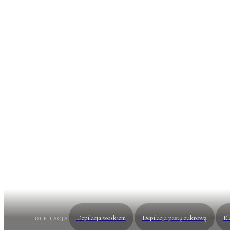
Depilacja
l
Koniec z codziennym goleniem. Laser nie masku
z którego rośnie. Trwała redukcja, nie chwilowa 
Depilacja woskiem
Depilacja pastą cukrową
El
DEPILACJA