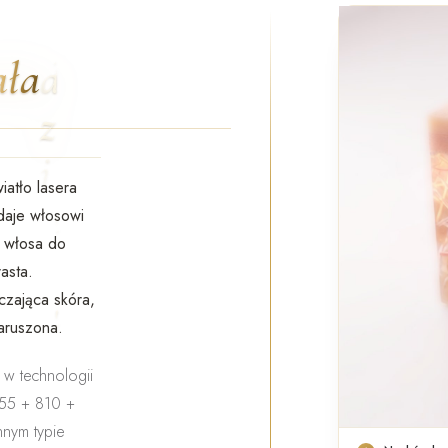
ała
iatło lasera
daje włosowi
ż włosa do
rasta.
zająca skóra,
naruszona.
w technologii
(755 + 810 +
innym typie