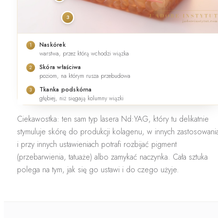
3
Naskórek
1
warstwa, przez którą wchodzi wiązka
Skóra właściwa
2
poziom, na którym rusza przebudowa
Tkanka podskórna
3
głębiej, niż sięgają kolumny wiązki
Ciekawostka:
ten sam typ lasera Nd:YAG, który tu delikatnie
stymuluje skórę do produkcji kolagenu, w innych zastosowani
i przy innych ustawieniach potrafi rozbijać pigment
(przebarwienia, tatuaże) albo zamykać naczynka. Cała sztuka
polega na tym,
jak
się go ustawi i do czego użyje.