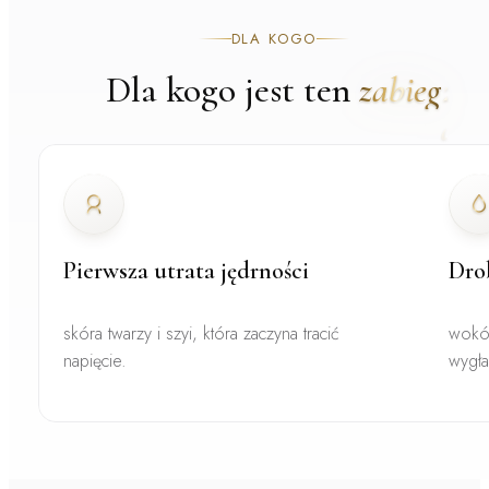
DLA KOGO
Dla kogo jest ten
zabieg
Pierwsza utrata jędrności
Drob
skóra twarzy i szyi, która zaczyna tracić
wokół
napięcie.
wygła