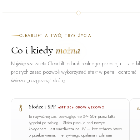
CLEARLIFT A TWÓJ TRYB ŻYCIA
Co i kiedy
można
Największa zaleta ClearLift to brak realnego przestoju — ale ki
prostych zasad pozwoli wykorzystać efekt w pełni i ochronić
świeżo „rozgrzaną" skórę.
Słońce i SPF
0
SPF 50+ OBOWIĄZKOWO
To najważniejsze:
bezwzględnie SPF 50+
przez kilka
tygodni po zabiegu. Skóra pracuje nad nowym
kolagenem i jest wrażliwsza na UV — bez ochrony łatwo
o przebarwienia. Intensywnego opalania i solarium