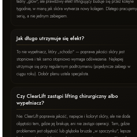
ładny „glow", ale prawdziwy efekt liftingujący buduje się przez kolejne
tygodnie, w miarę jak skóra wytwarza nowy kolagen. Dlatego pracujemy
serią, a nie jednym zabiegiem.
Jak długo utrzymuje się efekt?
To nie wypełniacz, który „schodzi" — poprawa jakości skóry jest
stopniowa i tak samo stopniowo wymaga odświeżenia. Najlepiej
utrzymuje się przy regularnym podtrzymaniu (pojedyncze zabiegi w
ciągu roku). Dobór planu ustala specjalista.
Czy ClearLift zastąpi lifting chirurgiczny albo
wypełniacz?
Nie. ClearLift poprawia jakość, napięcie i koloryt skóry, ale nie doda
objętości tam, gdzie jej brakuje, ani nie zastąpi operacji. Tam, gdzie
problemem jest objętość lub głęboka bruzda „w spoczynku", lepsze