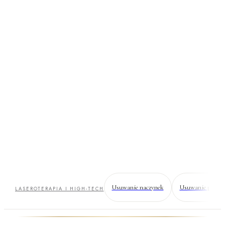
ClearLift —
laser
nieablacyjny (Q-
switched Nd:YAG)
Lifting laserowy bez downtime. Pracuje głęboko w skórze,
naskórka nie rusza — wychodzisz prosto do biura.
Usuwanie naczynek
Usuwanie przeba
LASEROTERAPIA I HIGH-TECH