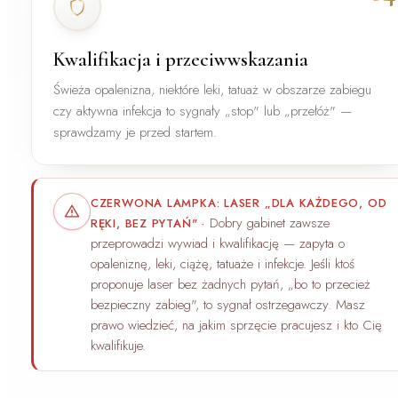
Kwalifikacja i przeciwwskazania
Świeża opalenizna, niektóre leki, tatuaż w obszarze zabiegu
czy aktywna infekcja to sygnały „stop" lub „przełóż" —
sprawdzamy je przed startem.
CZERWONA LAMPKA: LASER „DLA KAŻDEGO, OD
Dobry gabinet zawsze
RĘKI, BEZ PYTAŃ"
·
przeprowadzi wywiad i kwalifikację — zapyta o
opaleniznę, leki, ciążę, tatuaże i infekcje. Jeśli ktoś
proponuje laser bez żadnych pytań, „bo to przecież
bezpieczny zabieg", to sygnał ostrzegawczy. Masz
prawo wiedzieć, na jakim sprzęcie pracujesz i kto Cię
kwalifikuje.