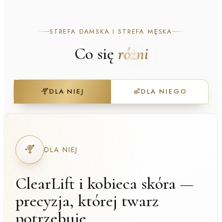
STREFA DAMSKA I STREFA MĘSKA
Co się
różni
DLA NIEJ
DLA NIEGO
DLA NIEJ
ClearLift i kobieca skóra —
precyzja, której twarz
potrzebuje