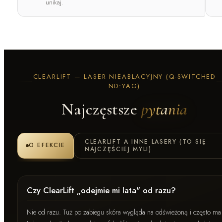
unikaj.
CLEARLIFT — LASER NIEABLACYJNY (Q-SWITCHED
ND:YAG)
Najczęstsze
pytania
CLEARLIFT A INNE LASERY (TO SIĘ
O EFEKCIE
NAJCZĘŚCIEJ MYLI)
Czy ClearLift „odejmie mi lata" od razu?
Nie od razu. Tuż po zabiegu skóra wygląda na odświeżoną i często ma