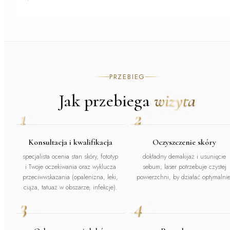
PRZEBIEG
Jak przebiega
wizyta
1
2
Konsultacja i kwalifikacja
Oczyszczenie skóry
specjalista ocenia stan skóry, fototyp
dokładny demakijaż i usunięcie
i Twoje oczekiwania oraz wyklucza
sebum; laser potrzebuje czystej
przeciwwskazania (opalenizna, leki,
powierzchni, by działać optymalnie
ciąża, tatuaż w obszarze, infekcje).
3
4