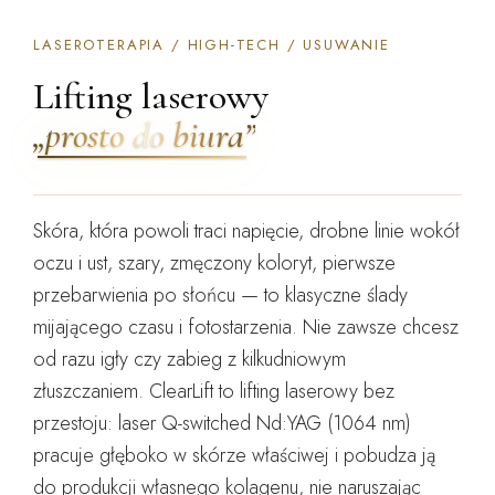
LASEROTERAPIA / HIGH-TECH / USUWANIE
Lifting laserowy
„prosto do biura”
Skóra, która powoli traci napięcie, drobne linie wokół
oczu i ust, szary, zmęczony koloryt, pierwsze
przebarwienia po słońcu — to klasyczne ślady
mijającego czasu i fotostarzenia. Nie zawsze chcesz
od razu igły czy zabieg z kilkudniowym
złuszczaniem.
ClearLift to lifting laserowy bez
przestoju
: laser Q-switched Nd:YAG (1064 nm)
pracuje głęboko w skórze właściwej i pobudza ją
do produkcji własnego kolagenu,
nie naruszając