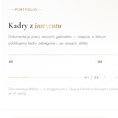
PORTFOLIO
Kadry z
instytutu
Dokumentacja pracy naszych gabinetów — miejsce, w którym
publikujemy kadry zabiegowe i, po sesjach, efekty.
01
02
01
/
04
Dokumentacja efektów — w przygotowaniu. Zdjęcia klientek publikujemy wyłącz
za ich zgodą.