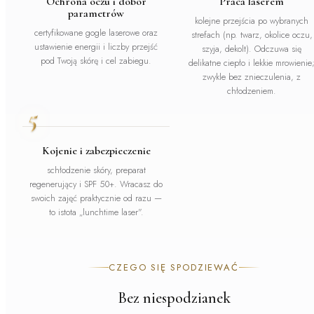
Ochrona oczu i dobór
Praca laserem
parametrów
kolejne przejścia po wybranych
certyfikowane gogle laserowe oraz
strefach (np. twarz, okolice oczu,
ustawienie energii i liczby przejść
szyja, dekolt). Odczuwa się
pod Twoją skórę i cel zabiegu.
delikatne ciepło i lekkie mrowienie
zwykle bez znieczulenia, z
chłodzeniem.
5
Kojenie i zabezpieczenie
schłodzenie skóry, preparat
regenerujący i SPF 50+. Wracasz do
swoich zajęć praktycznie od razu —
to istota „lunchtime laser".
CZEGO SIĘ SPODZIEWAĆ
Bez niespodzianek