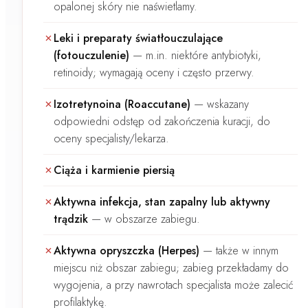
opalonej skóry nie naświetlamy.
Leki i preparaty światłouczulające
(fotouczulenie)
—
m.in. niektóre antybiotyki,
retinoidy; wymagają oceny i często przerwy.
Izotretynoina (Roaccutane)
—
wskazany
odpowiedni odstęp od zakończenia kuracji, do
oceny specjalisty/lekarza.
Ciąża i karmienie piersią
Aktywna infekcja, stan zapalny lub aktywny
trądzik
—
w obszarze zabiegu.
Aktywna opryszczka (Herpes)
—
także w innym
miejscu niż obszar zabiegu; zabieg przekładamy do
wygojenia, a przy nawrotach specjalista może zalecić
profilaktykę.