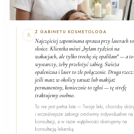
Z GABINETU KOSMETOLOGA
Najczęściej zapominana sprawa przy laserach t
słońce
. Klientka mówi „byłam tydzień na
wakacjach, ale tylko trochę się opaliłam" — a to
wystarczy, żeby przełożyć zabieg. Świeża
opalenizna i laser to złe połączenie. Druga rzecz:
jeśli masz w okolicy tatuaż lub makijaż
permanentny, koniecznie to zgłoś — tę strefę
traktujemy osobno.
To nie jest pełna lista — Twoje leki, choroby skór
i wcześniejsze zabiegi omówimy indywidualnie na
konsultacji, a w razie wątpliwości skierujemy na
konsultację lekarską.