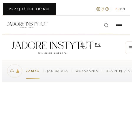
WARSZAWA · KRAKÓW
PRZEJDŹ DO TREŚCI
PL
EN
PL
/
EN
ZABIEG
JAK DZIAŁA
WSKAZANIA
DLA NIEJ / N