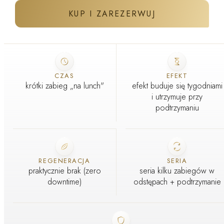
KUP I ZAREZERWUJ
ZABIEG W GABINECIE J'ADORE
Głowica pracuje bez naruszania naskórka — skóra zostaje
CZAS
EFEKT
nietknięta
krótki zabieg „na lunch"
efekt buduje się tygodniami
GABINET ZABIEGOWY · WARSZAWA I KRAKÓW
i utrzymuje przy
podtrzymaniu
REGENERACJA
SERIA
praktycznie brak (zero
seria kilku zabiegów w
downtime)
odstępach + podtrzymanie