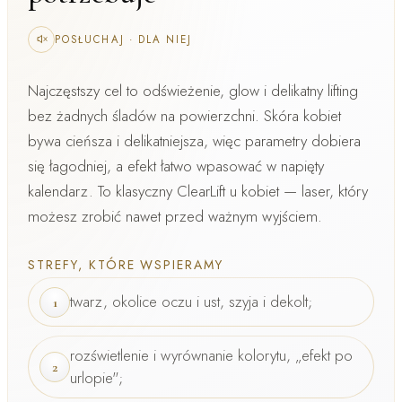
POSŁUCHAJ
·
DLA NIEJ
Najczęstszy cel to
odświeżenie, glow i delikatny lifting
bez żadnych śladów na powierzchni. Skóra kobiet
bywa cieńsza i delikatniejsza, więc parametry dobiera
się łagodniej, a efekt łatwo wpasować w napięty
kalendarz. To klasyczny
ClearLift u kobiet
— laser, który
możesz zrobić nawet przed ważnym wyjściem.
STREFY, KTÓRE WSPIERAMY
twarz, okolice oczu i ust, szyja i dekolt;
1
rozświetlenie i wyrównanie kolorytu, „efekt po
2
urlopie";