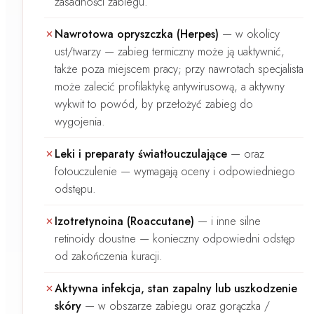
zasadności zabiegu.
Nawrotowa opryszczka (Herpes)
—
w okolicy
ust/twarzy — zabieg termiczny może ją uaktywnić,
także poza miejscem pracy; przy nawrotach specjalista
może zalecić profilaktykę antywirusową, a aktywny
wykwit to powód, by przełożyć zabieg do
wygojenia.
Leki i preparaty światłouczulające
—
oraz
fotouczulenie
— wymagają oceny i odpowiedniego
odstępu.
Izotretynoina (Roaccutane)
—
i inne silne
retinoidy doustne — konieczny odpowiedni odstęp
od zakończenia kuracji.
Aktywna infekcja, stan zapalny lub uszkodzenie
skóry
—
w obszarze zabiegu oraz
gorączka /