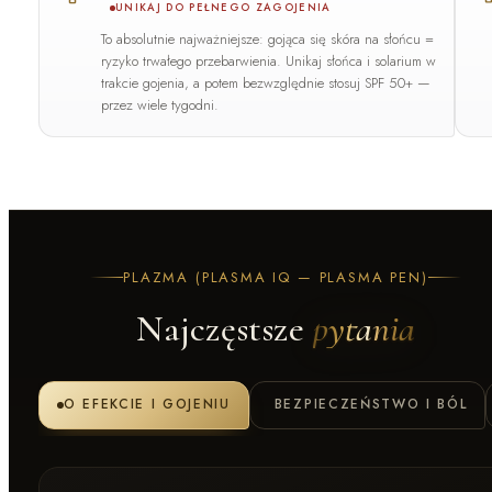
UNIKAJ DO PEŁNEGO ZAGOJENIA
To absolutnie najważniejsze: gojąca się skóra na słońcu =
ryzyko trwałego przebarwienia. Unikaj słońca i solarium w
trakcie gojenia, a potem bezwzględnie stosuj
SPF 50+
—
przez wiele tygodni.
PLAZMA (PLASMA IQ — PLASMA PEN)
Najczęstsze
pytania
O EFEKCIE I GOJENIU
BEZPIECZEŃSTWO I BÓL