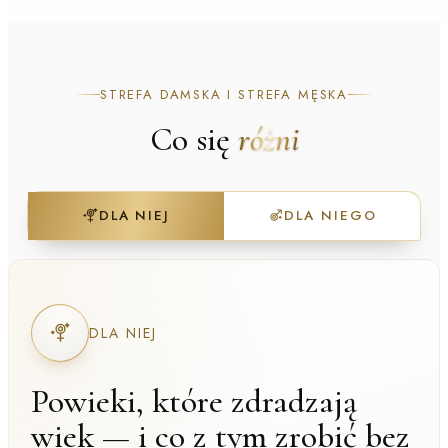
STREFA DAMSKA I STREFA MĘSKA
Co się
różni
DLA NIEJ
DLA NIEGO
DLA NIEJ
Powieki, które zdradzają
wiek — i co z tym zrobić bez