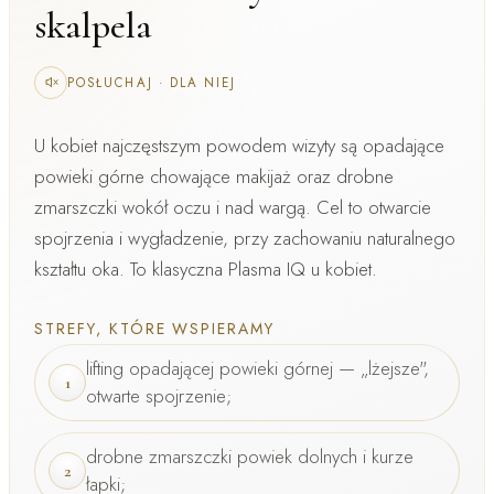
skalpela
POSŁUCHAJ
·
DLA NIEJ
U kobiet najczęstszym powodem wizyty są
opadające
powieki górne
chowające makijaż oraz drobne
zmarszczki wokół oczu i nad wargą. Cel to
otwarcie
spojrzenia i wygładzenie
, przy zachowaniu naturalnego
kształtu oka. To klasyczna
Plasma IQ u kobiet
.
STREFY, KTÓRE WSPIERAMY
lifting opadającej powieki górnej — „lżejsze",
1
otwarte spojrzenie;
drobne zmarszczki powiek dolnych i kurze
2
łapki;