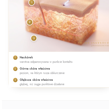
1
2
3
Naskórek
1
warstwa odparowywana w punkcie kontaktu
Górna skóra właściwa
2
poziom, na którym rusza obkurczenie
Głębsza skóra właściwa
3
głębiej, niż sięga punktowe działanie