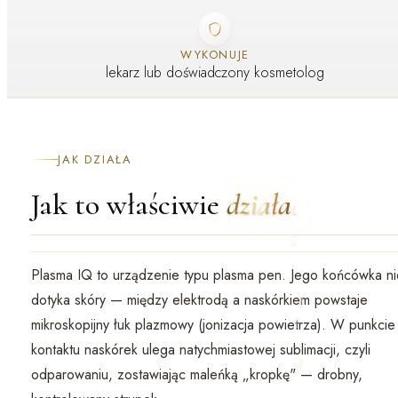
WYKONUJE
lekarz lub doświadczony kosmetolog
JAK DZIAŁA
Jak to właściwie
działa
Plasma IQ to urządzenie typu
plasma pen
. Jego końcówka
n
dotyka skóry
— między elektrodą a naskórkiem powstaje
mikroskopijny
łuk plazmowy
(jonizacja powietrza). W punkcie
kontaktu naskórek ulega natychmiastowej
sublimacji
, czyli
odparowaniu, zostawiając maleńką „kropkę" — drobny,