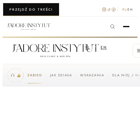
WARSZAWA · KRAKÓW
PRZEJDŹ DO TREŚCI
PL
EN
PL
/
EN
ZABIEG
JAK DZIAŁA
WSKAZANIA
DLA NIEJ / N