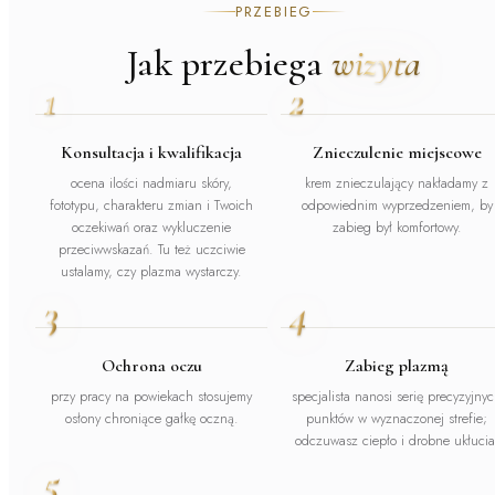
PRZEBIEG
Jak przebiega
wizyta
1
2
Konsultacja i kwalifikacja
Znieczulenie miejscowe
ocena ilości nadmiaru skóry,
krem znieczulający nakładamy z
fototypu, charakteru zmian i Twoich
odpowiednim wyprzedzeniem, by
oczekiwań oraz wykluczenie
zabieg był komfortowy.
przeciwwskazań. Tu też uczciwie
ustalamy, czy plazma wystarczy.
3
4
Ochrona oczu
Zabieg plazmą
przy pracy na powiekach stosujemy
specjalista nanosi serię precyzyjny
osłony chroniące gałkę oczną.
punktów w wyznaczonej strefie;
odczuwasz ciepło i drobne ukłucia
5