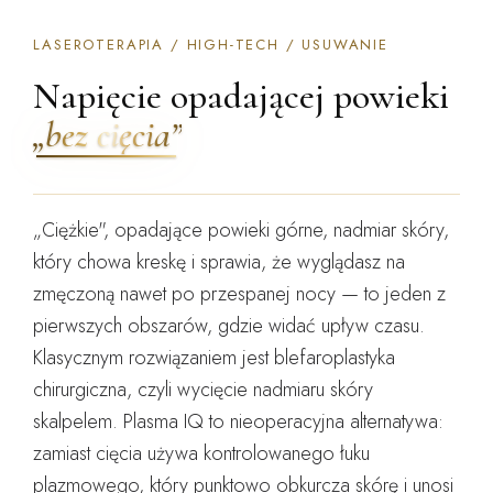
LASEROTERAPIA / HIGH-TECH / USUWANIE
Napięcie opadającej powieki
„bez cięcia”
„Ciężkie", opadające powieki górne, nadmiar skóry,
który chowa kreskę i sprawia, że wyglądasz na
zmęczoną nawet po przespanej nocy — to jeden z
pierwszych obszarów, gdzie widać upływ czasu.
Klasycznym rozwiązaniem jest blefaroplastyka
chirurgiczna, czyli wycięcie nadmiaru skóry
skalpelem.
Plasma IQ to nieoperacyjna alternatywa
:
zamiast cięcia używa kontrolowanego łuku
plazmowego, który punktowo obkurcza skórę i unosi