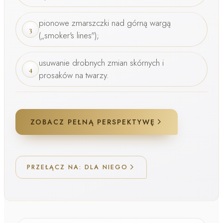
pionowe zmarszczki nad górną wargą
3
(„smoker's lines");
usuwanie drobnych zmian skórnych i
4
prosaków na twarzy.
ZOBACZ PEŁNĄ PERSPEKTYWĘ
PRZEŁĄCZ NA: DLA NIEGO