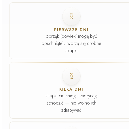
Faza
1
.
PIERWSZE DNI
obrzęk (powieki mogą być
opuchnięte), tworzą się drobne
strupki
Faza
2
.
KILKA DNI
strupki ciemnieją i zaczynają
schodzić — nie wolno ich
zdrapywać