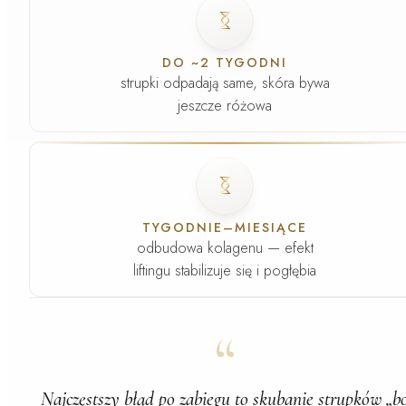
Faza
3
.
DO ~2 TYGODNI
strupki odpadają same, skóra bywa
jeszcze różowa
Faza
4
.
TYGODNIE–MIESIĄCE
odbudowa kolagenu — efekt
liftingu stabilizuje się i pogłębia
“
Najczęstszy błąd po zabiegu to skubanie strupków „b