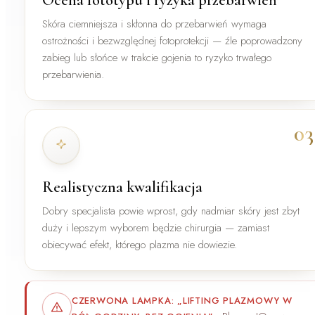
Skóra ciemniejsza i skłonna do przebarwień wymaga
ostrożności i bezwzględnej fotoprotekcji — źle poprowadzony
zabieg lub słońce w trakcie gojenia to ryzyko trwałego
przebarwienia.
03
Realistyczna kwalifikacja
Dobry specjalista powie wprost, gdy nadmiar skóry jest zbyt
duży i lepszym wyborem będzie chirurgia — zamiast
obiecywać efekt, którego plazma nie dowiezie.
CZERWONA LAMPKA: „LIFTING PLAZMOWY W