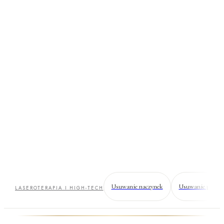
Plazma (Plasma IQ
—
plasma pen)
Lifting opadających powiek bez skalpela. Łuk plazmowy
obkurcza nadmiar skóry — efekt zbliżony do operacji, ale bez
cięcia.
Usuwanie naczynek
Usuwanie przeba
LASEROTERAPIA I HIGH-TECH