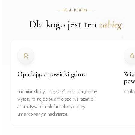
DLA KOGO
Dla kogo jest ten
zabieg
Opadające powieki górne
Wio
pow
nadmiar skóry, „ciężkie" oko, zmęczony
delik
wyraz; to najpopularniejsze wskazanie i
alternatywa dla blefaroplastyki przy
umiarkowanym nadmiarze.