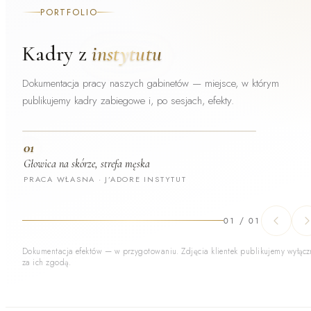
PORTFOLIO
Kadry z
instytutu
Dokumentacja pracy naszych gabinetów — miejsce, w którym
publikujemy kadry zabiegowe i, po sesjach, efekty.
01
Głowica na skórze, strefa męska
PRACA WŁASNA · J’ADORE INSTYTUT
01
/
01
Dokumentacja efektów — w przygotowaniu. Zdjęcia klientek publikujemy wyłącz
za ich zgodą.