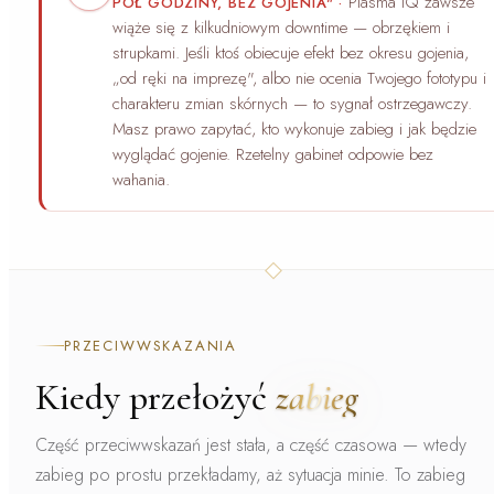
Plasma IQ
zawsze
PÓŁ GODZINY, BEZ GOJENIA"
·
wiąże się z kilkudniowym downtime — obrzękiem i
strupkami. Jeśli ktoś obiecuje efekt bez okresu gojenia,
„od ręki na imprezę", albo nie ocenia Twojego fototypu i
charakteru zmian skórnych — to sygnał ostrzegawczy.
Masz prawo zapytać, kto wykonuje zabieg i jak będzie
wyglądać gojenie. Rzetelny gabinet odpowie bez
wahania.
PRZECIWWSKAZANIA
Kiedy przełożyć
zabieg
Część przeciwwskazań jest stała, a część czasowa — wtedy
zabieg po prostu przekładamy, aż sytuacja minie. To zabieg