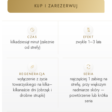
KUP I ZAREZERWUJ
ZABIEG W GABINECIE J'ADORE
CZAS
EFEKT
kilkadziesiąt minut (zależnie
zwykle 1–3 lata
od strefy)
REGENERACJA
SERIA
wyłączenie z życia
najczęściej 1 zabieg na
towarzyskiego na kilka–
strefę; przy większym
kilkanaście dni (obrzęk i
nadmiarze skóry —
drobne strupki)
powtórzenie lub krótka
seria