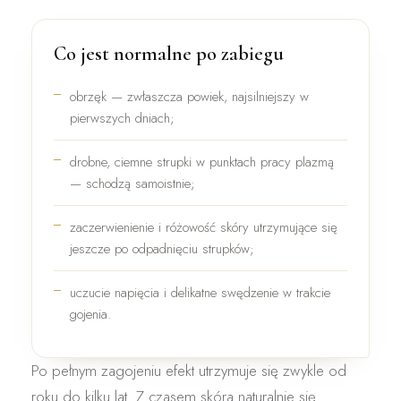
Co jest normalne po zabiegu
obrzęk
— zwłaszcza powiek, najsilniejszy w
pierwszych dniach;
drobne, ciemne
strupki
w punktach pracy plazmą
— schodzą samoistnie;
zaczerwienienie i różowość
skóry utrzymujące się
jeszcze po odpadnięciu strupków;
uczucie napięcia i delikatne swędzenie w trakcie
gojenia.
Po pełnym zagojeniu efekt utrzymuje się zwykle
od
roku do kilku lat
. Z czasem skóra naturalnie się