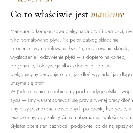
DŁONIE I STOPY
Co to właściwie jest
manicure
Manicure to
kompleksowa pielęgnacja dłoni i paznokci
, nie
tylko pomalowanie płytki. Na pełen zabieg składa się
skrócenie i wymodelowanie kształtu, opracowanie skórek,
wygładzenie i odżywienie płytki — a dopiero na koniec,
opcjonalnie, koloryzacja albo zdobienie. To etap
pielęgnacyjny decyduje o tym, jak dłoń wygląda i jak długo
utrzyma się efekt.
W J'adore manicure dobieramy
pod kondycję płytki i Twój st
życia
— inny wariant sprawdzi się przy aktywnej pracy dłońm
inny przy paznokciach osłabionych po częstej hybrydzie, a
jeszcze inny, gdy zależy Ci na maksymalnej trwałości koloru
Stylistka oceni stan paznokci i podpowie, co da najlepszy ef