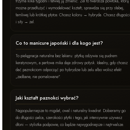
trzyma kilka tygodni i łatwiej ją zmienić. Żel to twardsza powłoka, którą
można przedłużyć i wymodelować kształt; sprawdza się przy słabej,
łamliwej lub krótkiej płytce. Chcesz koloru → hybryda. Chcesz długości
i siły → żel.
Co to manicure japoński i dla kogo jest?
To pielęgnacja naturalna bez lakieru: płytkę odżywia się pudrem
keratynowym, a perłowa mika daje zdrowy połysk. Idealny, gdy chcesz
dać paznokciom odpocząć po hybrydzie lub żelu albo wolisz efekt
„zadbane, nie pomalowane".
Jaki kształt paznokci wybrać?
Najpopularniejsze to migdał, owal i naturalny kwadrat. Dobieramy go
do długości palca, szerokości płytki i tego, jak intensywnie używasz
dłoni — stylistka podpowie, co będzie najwygodniejsze i najtrwalsze.