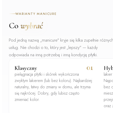
WARIANTY MANICURE
Co
wybrać
Pod jedną nazwą „manicure" kryje się kilka zupełnie różnyc
usług. Nie chodzi o to, który jest „lepszy" — każdy
odpowiada na inną potrzebę i inną kondycję płytki.
01
Klasyczny
Hyb
pielęgnacja płytki i skórek wykończona
lakie
zwykłym lakierem (lub bez koloru). Najbardziej
Najpo
naturalny, łatwy do zmiany w domu, ale trzyma
bez o
się najkrócej. Dobry, gdy lubisz często
miesz
zmieniać kolor.
przej
oraz 