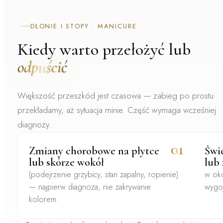
DŁONIE I STOPY · MANICURE
Kiedy warto przełożyć lub
odpuścić
Większość przeszkód jest czasowa — zabieg po prostu
przekładamy, aż sytuacja minie. Część wymaga wcześniej
diagnozy.
01
Zmiany chorobowe na płytce
Świe
lub skórze wokół
lub
(podejrzenie grzybicy, stan zapalny, ropienie)
w ok
— najpierw diagnoza, nie zakrywanie
wygoj
kolorem.