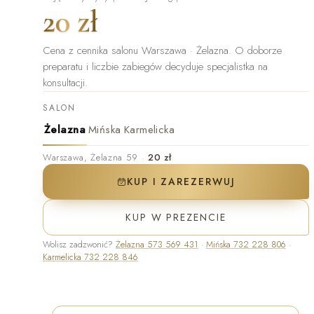
20 zł
Cena z cennika salonu Warszawa · Żelazna
.
O doborze
preparatu i liczbie zabiegów decyduje specjalistka na
konsultacji.
SALON
Żelazna
Mińska
Karmelicka
Warszawa
,
Żelazna 59
·
20 zł
KUP I ZAREZERWUJ
KUP W PREZENCIE
Wolisz zadzwonić?
Żelazna
573 569 431
·
Mińska
732 228 806
·
Karmelicka
732 228 846