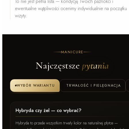
To nie jest pełna lista — kondycję Twoich paznokci i
ewentualne wątpliwości ocenimy indywidualnie na początku
wizyty.
MANICURE
Najczęstsze
pytania
WYBÓR WARIANTU
TRWAŁOŚĆ I PIELĘGNACJA
Hybryda czy żel — co wybrać?
Hybryda to przede wszystkim trwały kolor na naturalnej płytce —