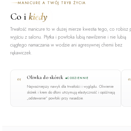
MANICURE A TWÓJ TRYB ŻYCIA
Co i
kiedy
Trwałość manicure to w dużej mierze kwestia tego, co robisz
wyjściu z salonu. Płytka i powłoka lubią nawilżenie i nie lubią
ciągłego namaczania w wodzie ani agresywnej chemii bez
rękawiczek.
Oliwka do skórek
01
0
CODZIENNIE
Najważniejszy nawyk dla trwałości i wyglądu. Oliwienie
skórek i krem do dłoni utrzymują elastyczność i opóźniają
„odstawanie" powłoki przy nasadzie.