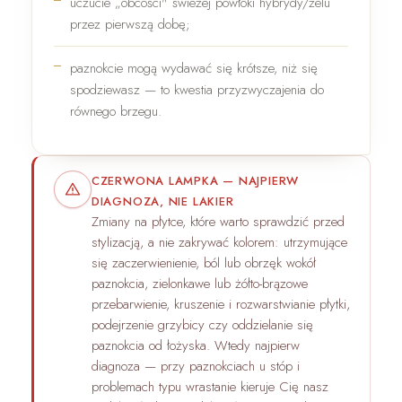
uczucie „obcości" świeżej powłoki hybrydy/żelu
przez pierwszą dobę;
paznokcie mogą wydawać się krótsze, niż się
spodziewasz — to kwestia przyzwyczajenia do
równego brzegu.
CZERWONA LAMPKA — NAJPIERW
DIAGNOZA, NIE LAKIER
Zmiany na płytce, które warto sprawdzić
przed
stylizacją, a nie zakrywać kolorem: utrzymujące
się
zaczerwienienie, ból lub obrzęk wokół
paznokcia
, zielonkawe lub żółto-brązowe
przebarwienie, kruszenie i rozwarstwianie płytki,
podejrzenie
grzybicy
czy oddzielanie się
paznokcia od łożyska. Wtedy najpierw
diagnoza — przy paznokciach u stóp i
problemach typu wrastanie kieruje Cię nasz