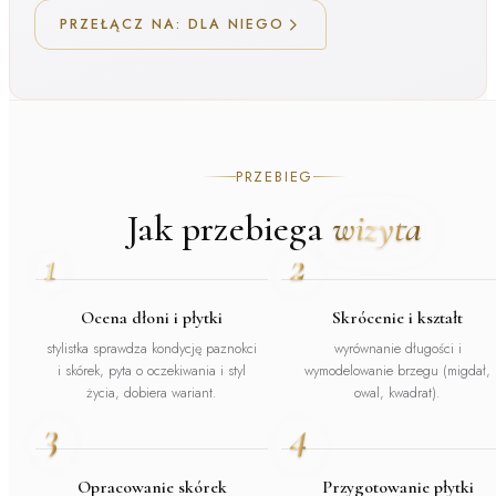
PRZEŁĄCZ NA: DLA NIEGO
PRZEBIEG
Jak przebiega
wizyta
1
2
Ocena dłoni i płytki
Skrócenie i kształt
stylistka sprawdza kondycję paznokci
wyrównanie długości i
i skórek, pyta o oczekiwania i styl
wymodelowanie brzegu (migdał,
życia, dobiera wariant.
owal, kwadrat).
3
4
Opracowanie skórek
Przygotowanie płytki