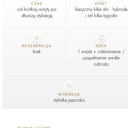
CZAS
EFEKT
od krótkiej wizyty po
klasyczny kilka dni · hybryda
dłuższą stylizację
i żel kilka tygodni
REGENERACJA
SERIA
brak
1 wizyta + odświeżanie /
uzupełnienie wedle
odrostu
WYKONUJE
stylistka paznokci