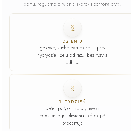
domu
: regularne oliwienie skórek i ochrona płytki.
Faza
1
.
DZIEŃ 0
gotowe, suche paznokcie — przy
hybrydzie i żelu od razu, bez ryzyka
odbicia
Faza
2
.
1. TYDZIEŃ
pełen połysk i kolor; nawyk
codziennego oliwienia skórek już
procentuje