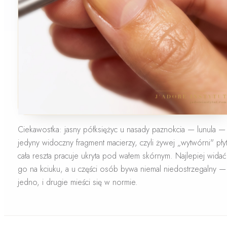
Ciekawostka:
jasny półksiężyc u nasady paznokcia — lunula —
jedyny widoczny fragment macierzy, czyli żywej „wytwórni" płyt
cała reszta pracuje ukryta pod wałem skórnym. Najlepiej widać
go na kciuku, a u części osób bywa niemal niedostrzegalny — 
jedno, i drugie mieści się w normie.