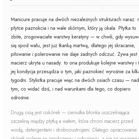
Manicure pracuje na
dwóch niezależnych strukturach naraz
: 
płytce paznokcia i na wale skórnym, który ją okala. Płytka to
zbite, zrogowaciałe warstwy
keratyny
— w chwili, gdy wysuw
się spod wału, jest już tkanką martwą, dlatego jej skracanie,
piłowanie i polerowanie nie daje żadnych odczuć. Żywa jest
macierz
ukryta u nasady: to ona produkuje kolejne warstwy i 
jej kondycja przesądza o tym, jaki paznokieć wyrośnie za kilk
tygodni. Stylistka pracuje więc na dwóch osiach czasu — nad
tym, co widać dziś, i nad warunkami dla tego, co dopiero
odrośnie.
Drugą osią jest
oskórek
— cieniutka błonka uszczelniająca
szczelinę między płytką a wałem, która chroni macierz przed
wodą, detergentami i drobnoustrojami. Dlatego opracowanie
skórek polega na
zmiękczeniu i odsunięciu
, a nie na wycinaniu