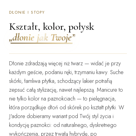
DŁONIE I STOPY
Kształt, kolor, połysk
„dłonie jak Twoje”
Dłonie zdradzają więcej niż twarz — widać je przy
każdym geście, podaniu ręki, trzymaniu kawy. Suche
skórki, łamliwa płytka, schodzący lakier potrafią
zepsuć całą stylizację, nawet najlepszą.
Manicure to
nie tylko kolor na paznokciach — to pielęgnacja,
która porządkuje dłoń od skórek po kształt płytki.
W
J'adore dobieramy wariant pod Twój styl życia i
kondycję paznokci: od naturalnego, dyskretnego
wykończenia, przez trwałą hybrydę, po