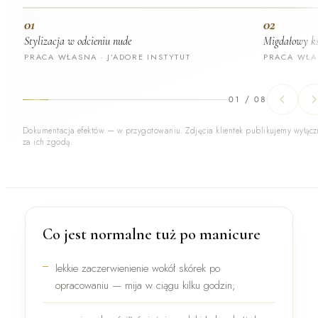
01
02
Stylizacja w odcieniu nude
Migdałowy ks
PRACA WŁASNA · J’ADORE INSTYTUT
PRACA WŁAS
01
/
08
Dokumentacja efektów — w przygotowaniu. Zdjęcia klientek publikujemy wyłącz
za ich zgodą.
Co jest normalne tuż po manicure
lekkie
zaczerwienienie wokół skórek
po
opracowaniu — mija w ciągu kilku godzin;