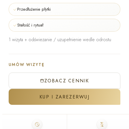
Przedłużenie płytki
Stałość i rytuał
1 wizyta + odświeżanie / uzupełnienie wedle odrostu
UMÓW WIZYTĘ
ZOBACZ CENNIK
KUP I ZAREZERWUJ
ZABIEG W GABINECIE J'ADORE