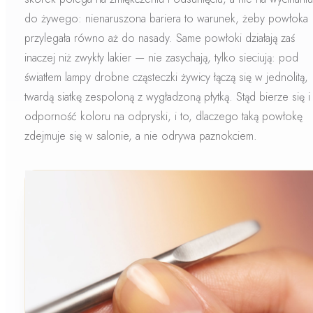
do żywego: nienaruszona bariera to warunek, żeby powłoka
przylegała równo aż do nasady. Same powłoki działają zaś
inaczej niż zwykły lakier —
nie zasychają, tylko sieciują
: pod
światłem lampy drobne cząsteczki żywicy łączą się w jednolitą,
twardą siatkę zespoloną z wygładzoną płytką. Stąd bierze się i
odporność koloru na odpryski, i to, dlaczego taką powłokę
zdejmuje się w salonie, a nie odrywa paznokciem.