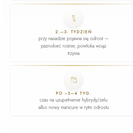
Faza
3
.
2.–3. TYDZIEŃ
przy nasadzie pojawia się odrost —
paznokieć rośnie, powłoka wciąż
trzyma
Faza
4
.
PO ~3–4 TYG.
czas na uzupełnienie hybrydy/żelu
albo nowy manicure w rytm odrostu