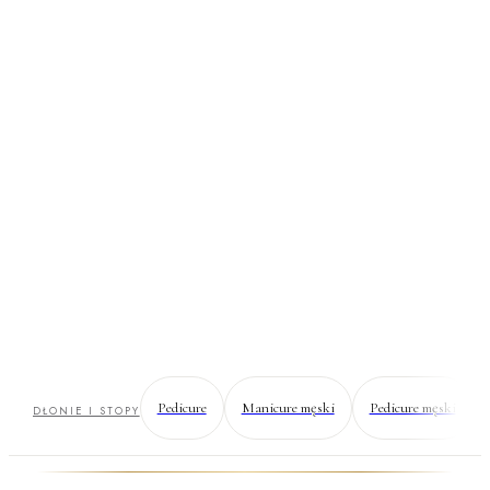
Manicure
Zadbane dłonie, które wyglądają jak Twoje — tylko lepiej.
Opracowane skórki, wymodelowany kształt i trwały kolor lub
naturalny połysk.
Pedicure
Manicure męski
Pedicure męski
DŁONIE I STOPY