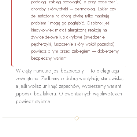
podolog
(zabieg podologia), a przy podejrzeniu
choroby skóry/płytki — dermatolog. Lakier czy
żel nałożone na chorą płytkę tylko maskują
problem i mogą go pogłębić. Osobno: jeśli
kiedykolwiek miałaś
alergiczną reakcję na
żywice żelowe lub akrylowe
(swędzenie,
pęcherzyki, łuszczenie skóry wokół paznokci),
powiedz o tym przed zabiegiem — dobierzemy
bezpieczny wariant.
W ciąży manicure jest bezpieczny
— to pielęgnacja
zewnętrzna. Zadbamy o dobrą wentylację stanowiska,
a jeśli wolisz uniknąć zapachów, wybierzemy wariant
japoński bez lakieru. O ewentualnych wątpliwościach
powiedz stylistce.