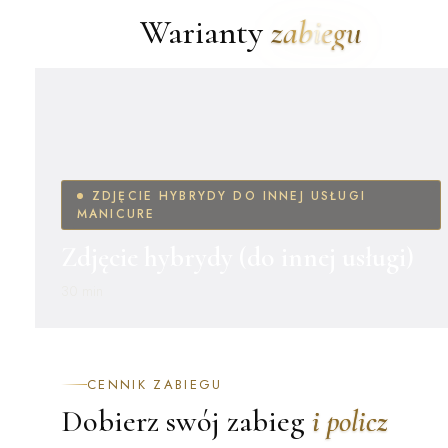
Warianty
zabiegu
ZDJĘCIE HYBRYDY DO INNEJ USŁUGI
MANICURE
Zdjęcie hybrydy (do innej usługi)
30 min
CENNIK ZABIEGU
Dobierz swój zabieg
i policz