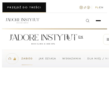
WARSZAWA · KRAKÓW
PRZEJDŹ DO TREŚCI
PL
EN
PL
/
EN
ZABIEG
JAK DZIAŁA
WSKAZANIA
DLA NIEJ / N