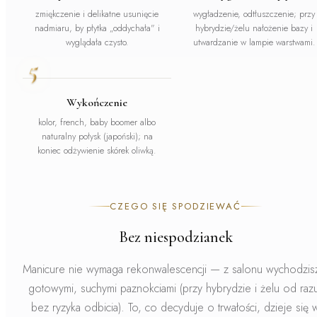
zmiękczenie i delikatne usunięcie
wygładzenie, odtłuszczenie; przy
nadmiaru, by płytka „oddychała" i
hybrydzie/żelu nałożenie bazy i
wyglądała czysto.
utwardzanie w lampie warstwami.
5
Wykończenie
kolor, french, baby boomer albo
naturalny połysk (japoński); na
koniec odżywienie skórek oliwką.
CZEGO SIĘ SPODZIEWAĆ
Bez niespodzianek
Manicure nie wymaga rekonwalescencji — z salonu wychodzis
gotowymi, suchymi paznokciami (przy hybrydzie i żelu od raz
bez ryzyka odbicia). To, co decyduje o trwałości, dzieje się