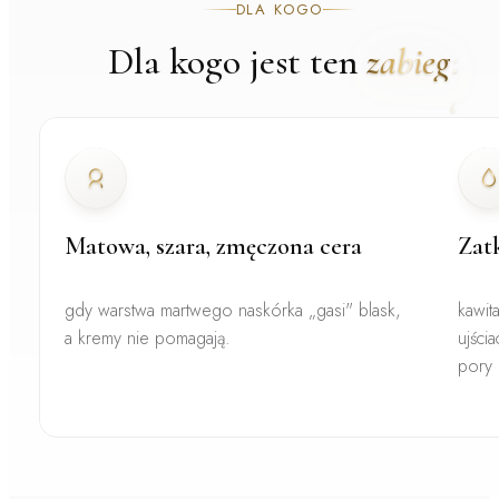
DLA KOGO
Dla kogo jest ten
zabieg
Matowa, szara, zmęczona cera
Zatk
gdy warstwa martwego naskórka „gasi" blask,
kawit
a kremy nie pomagają.
ujści
pory 