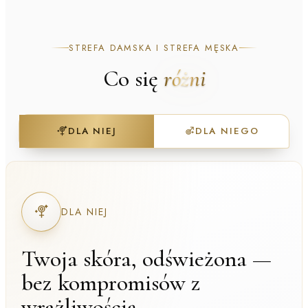
STREFA DAMSKA I STREFA MĘSKA
Co się
różni
DLA NIEJ
DLA NIEGO
DLA NIEJ
Twoja skóra, odświeżona —
bez kompromisów z
wrażliwością