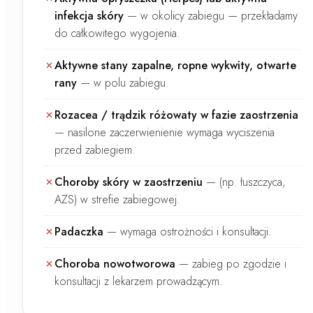
infekcja skóry
—
w okolicy zabiegu — przekładamy
do całkowitego wygojenia.
Aktywne stany zapalne, ropne wykwity, otwarte
rany
—
w polu zabiegu.
Rozacea / trądzik różowaty w fazie zaostrzenia
—
nasilone zaczerwienienie wymaga wyciszenia
przed zabiegiem.
Choroby skóry w zaostrzeniu
—
(np. łuszczyca,
AZS) w strefie zabiegowej.
Padaczka
—
wymaga ostrożności i konsultacji.
Choroba nowotworowa
—
zabieg po zgodzie i
konsultacji z lekarzem prowadzącym.