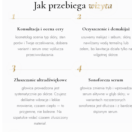
Jak przebiega
wizyta
1
2
Konsultacja i ocena cery
Oczyszczenie i demakijaż
kosmetolog ocenia typ skóry, stan
usuwamy makijaż i sebum; skórę
porów i Twoje oczekiwania, dobiera
nawilżamy wodą termalną lub
wariant i serum oraz wyklucza
żelem, bo kawitacja działa tylko n
przeciwwskazania.
wilgotnej skórze.
3
4
Złuszczanie ultradźwiękowe
Sonoforeza serum
głowica prowadzona jest
głowica zmienia tryb i wprowadza
systematycznie po skórze. Czujesz
serum aktywne w głąb skóry; w
delikatne wibracje i lekkie
wariantach rozszerzonych
mrowienie, czasem ciepło — to
sonoforeza jest dłuższa i z bardzie
przyjemne, nie bolesne. Na
stężonym serum.
szpatułce widać czasem złuszczony
materiał.