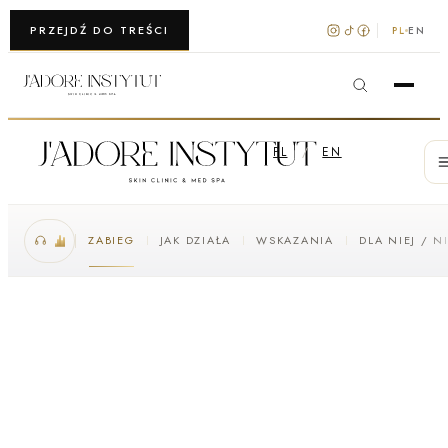
WARSZAWA · KRAKÓW
PRZEJDŹ DO TREŚCI
PL
EN
PL
/
EN
ZABIEG
JAK DZIAŁA
WSKAZANIA
DLA NIEJ / N