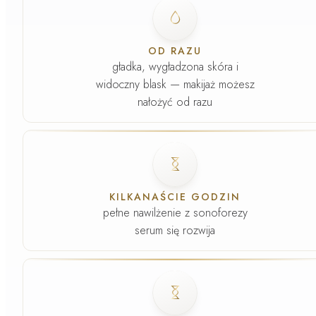
Faza
1
.
OD RAZU
gładka, wygładzona skóra i
widoczny blask — makijaż możesz
nałożyć od razu
Faza
2
.
KILKANAŚCIE GODZIN
pełne nawilżenie z sonoforezy
serum się rozwija
Faza
3
.