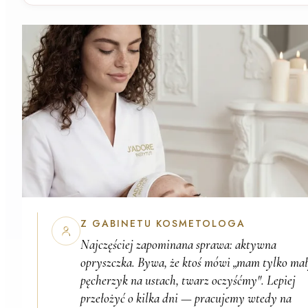
Z GABINETU KOSMETOLOGA
Najczęściej zapominana sprawa:
aktywna
opryszczka
. Bywa, że ktoś mówi „mam tylko ma
pęcherzyk na ustach, twarz oczyśćmy". Lepiej
przełożyć o kilka dni — pracujemy wtedy na