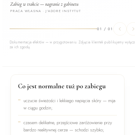
Zabieg w trakcie — nagranie z gabinetu
PRACA WŁASNA · J’ADORE INSTYTUT
01
/
01
Dokumentacja efektów — w przygotowaniu. Zdjęcia klientek publikujemy wyłącz
za ich zgodą.
Co jest normalne tuż po zabiegu
uczucie
świeżości i lekkiego napięcia
skóry — mija
w ciągu godzin;
czasem
delikatne, przejściowe zaróżowienie
przy
bardzo reaktywnej cerze — schodzi szybko;