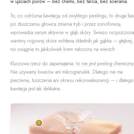
w ujściach porów —
bez chemii, bez tarcia, bez ścierania
.
To, co odróżnia kawitację od zwykłego peelingu, to
druga faz
po złuszczeniu głowica zmienia tryb i przez sonoforezę
wprowadza serum aktywne w głąb skóry. Świeżo oczyszczona
warstwy rogowej skóra wchłania składniki jak gąbka — głębiej,
niż osiągnie to jakikolwiek krem nałożony na wierzch.
Kluczowa rzecz do zapamiętania:
to nie jest peeling chemiczny
Nie używamy kwasów ani mikrogranulek. Dlatego nie ma
pieczenia, łuszczenia ani okresu rekonwalescencji — i dlatego
kawitacja jest tak delikatna.
1