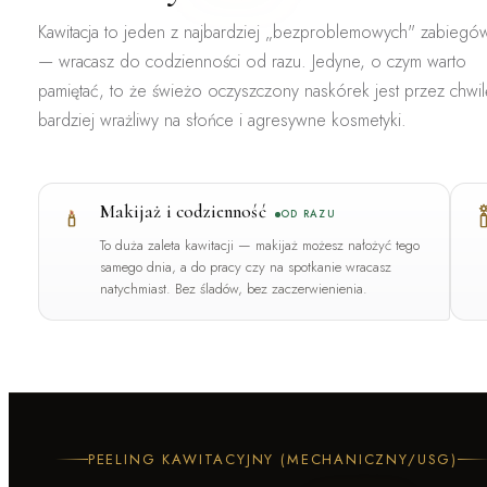
Kawitacja to jeden z najbardziej „bezproblemowych" zabiegó
— wracasz do codzienności od razu. Jedyne, o czym warto
pamiętać, to że świeżo oczyszczony naskórek jest przez chwil
bardziej wrażliwy na słońce i agresywne kosmetyki.
Makijaż i codzienność
OD RAZU
To duża zaleta kawitacji — makijaż możesz nałożyć tego
samego dnia, a do pracy czy na spotkanie wracasz
natychmiast. Bez śladów, bez zaczerwienienia.
PEELING KAWITACYJNY (MECHANICZNY/USG)