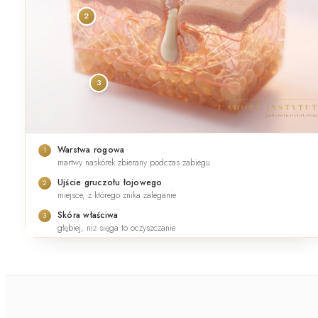
2
3
Warstwa rogowa
1
martwy naskórek zbierany podczas zabiegu
Ujście gruczołu łojowego
2
miejsce, z którego znika zaleganie
Skóra właściwa
3
głębiej, niż sięga to oczyszczanie