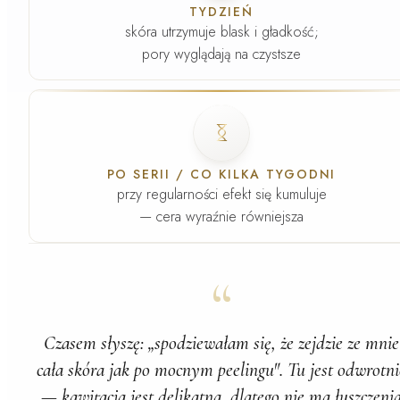
TYDZIEŃ
skóra utrzymuje blask i gładkość;
pory wyglądają na czystsze
Faza
4
.
PO SERII / CO KILKA TYGODNI
przy regularności efekt się kumuluje
— cera wyraźnie równiejsza
“
Czasem słyszę: „spodziewałam się, że zejdzie ze mnie
cała skóra jak po mocnym peelingu". Tu jest odwrotni
— kawitacja jest delikatna, dlatego nie ma łuszczeni