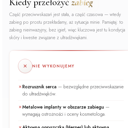
Kiedy przełożyć
zabieg
Część przeciwwskazań jest stała, a część czasowa — wtedy
zabieg po prostu przekładamy, aż sytuacja minie. Pamiętaj: to
zabieg nieinwazyjny, bez igieł, więc kluczowa jest tu
kondycja
skóry
i kwestie związane z ultradźwiękami.
NIE WYKONUJEMY
Rozrusznik serca
—
bezwzględne przeciwwskazanie
do ultradźwięków.
Metalowe implanty w obszarze zabiegu
—
wymagają ostrożności i oceny kosmetologa.
Aktywna opryszczka (Herpes) lub aktywna