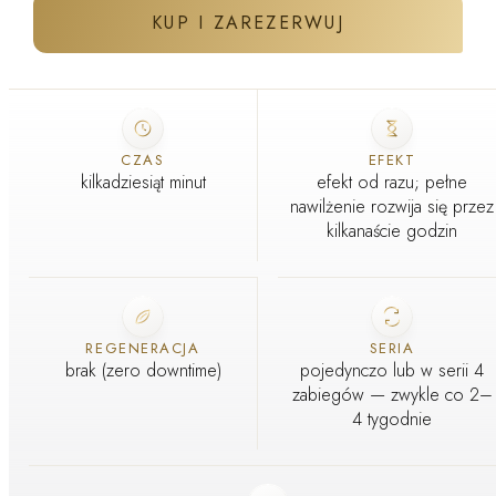
KUP I ZAREZERWUJ
ZABIEG W GABINECIE J'ADORE
Szpatułka pracuje ultradźwiękiem — rozmiękcza, zamiast
CZAS
EFEKT
wyciskać
kilkadziesiąt minut
efekt od razu; pełne
GABINET ZABIEGOWY · WARSZAWA I KRAKÓW
nawilżenie rozwija się przez
kilkanaście godzin
REGENERACJA
SERIA
brak (zero downtime)
pojedynczo lub w serii 4
zabiegów — zwykle co 2–
4 tygodnie