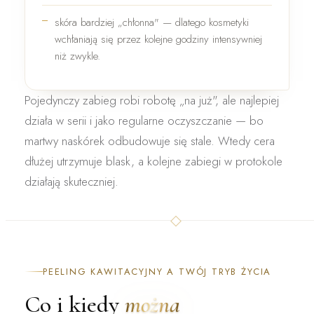
skóra bardziej
„chłonna"
— dlatego kosmetyki
wchłaniają się przez kolejne godziny intensywniej
niż zwykle.
Pojedynczy zabieg robi robotę „na już", ale najlepiej
działa
w serii
i jako
regularne oczyszczanie
— bo
martwy naskórek odbudowuje się stale. Wtedy cera
dłużej utrzymuje blask, a kolejne zabiegi w protokole
działają skuteczniej.
PEELING KAWITACYJNY A TWÓJ TRYB ŻYCIA
Co i kiedy
można