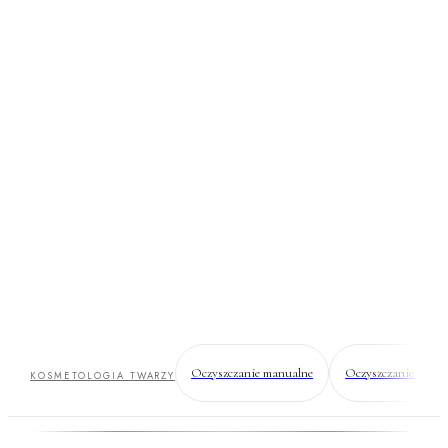
Peeling kawitacyjny
(mechaniczny/USG)
Ultradźwiękowe oczyszczanie bez kwasów, bez tarcia, bez
bólu. Złuszcza martwy naskórek i wprowadza serum głębiej
— gładka, promienna skóra od razu.
Oczyszczanie manualne
Oczyszczanie wodo
KOSMETOLOGIA TWARZY