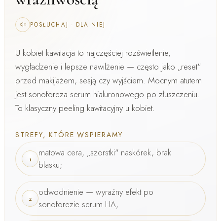
POSŁUCHAJ
·
DLA NIEJ
U kobiet kawitacja to najczęściej
rozświetlenie,
wygładzenie i lepsze nawilżenie
— często jako „reset"
przed makijażem, sesją czy wyjściem. Mocnym atutem
jest sonoforeza serum hialuronowego po złuszczeniu.
To klasyczny
peeling kawitacyjny u kobiet
.
STREFY, KTÓRE WSPIERAMY
matowa cera, „szorstki" naskórek, brak
1
blasku;
odwodnienie — wyraźny efekt po
2
sonoforezie serum HA;