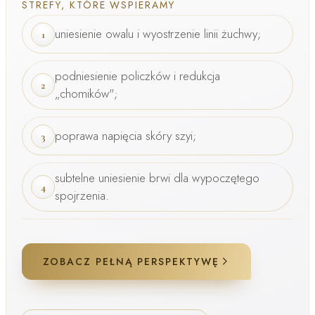
STREFY, KTÓRE WSPIERAMY
uniesienie owalu i wyostrzenie linii żuchwy;
1
podniesienie policzków i redukcja
2
„chomików";
poprawa napięcia skóry szyi;
3
subtelne uniesienie brwi dla wypoczętego
4
spojrzenia.
ZOBACZ PEŁNĄ PERSPEKTYWĘ