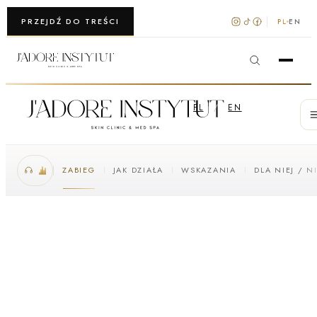
WARSZAWA · KRAKÓW
PRZEJDŹ DO TREŚCI
PL
EN
PL
/
EN
ZABIEG
JAK DZIAŁA
WSKAZANIA
DLA NIEJ / N