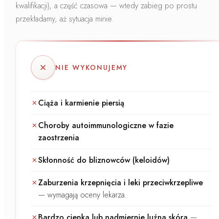
kwalifikacji), a część czasowa — wtedy zabieg po prostu
przekładamy, aż sytuacja minie.
NIE WYKONUJEMY
Ciąża i karmienie piersią
Choroby autoimmunologiczne w fazie
zaostrzenia
Skłonność do bliznowców (keloidów)
Zaburzenia krzepnięcia i leki przeciwkrzepliwe
—
wymagają oceny lekarza.
Bardzo cienka lub nadmiernie luźna skóra
—