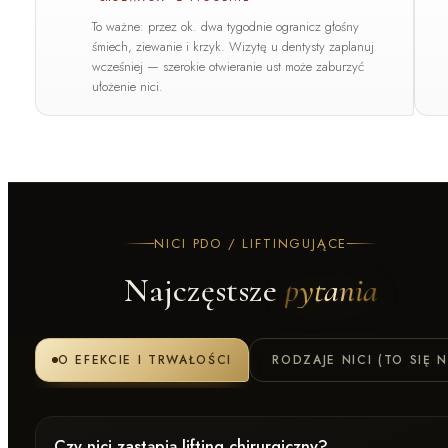
To ważne: przez ok. dwa tygodnie ogranicz głośny
śmiech, ziewanie i krzyk.
Wizytę u dentysty zaplanuj
wcześniej
— szerokie otwieranie ust może zaburzyć
ułożenie nici.
NICI PDO / LIFTINGUJĄCE
Najczęstsze
pytania
O EFEKCIE I TRWAŁOŚCI
RODZAJE NICI (TO SIĘ N
Czy nici zastąpią lifting chirurgiczny?