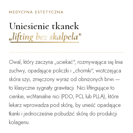
MEDYCYNA ESTETYCZNA
Uniesienie tkanek
„lifting bez skalpela”
Owal, który zaczyna „uciekać", rozmywająca się linia
żuchwy, opadające policzki i „chomiki", wiotczejąca
skóra szyi, zmęczony wyraz od obniżonych brwi —
to klasyczne sygnały grawitacji. Nici liftingujące to
cienkie,
wchłanialne
nici (PDO, PCL lub PLLA), które
lekarz wprowadza pod skórę, by
unieść opadające
tkanki
i jednocześnie
pobudzić skórę do produkcji
kolagenu
.