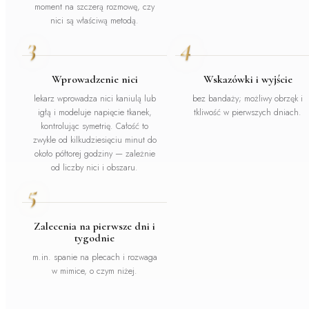
moment na szczerą rozmowę, czy
nici są właściwą metodą.
3
4
Wprowadzenie nici
Wskazówki i wyjście
lekarz wprowadza nici kaniulą lub
bez bandaży; możliwy obrzęk i
igłą i modeluje napięcie tkanek,
tkliwość w pierwszych dniach.
kontrolując symetrię. Całość to
zwykle od kilkudziesięciu minut do
około półtorej godziny — zależnie
od liczby nici i obszaru.
5
Zalecenia na pierwsze dni i
tygodnie
m.in. spanie na plecach i rozwaga
w mimice, o czym niżej.