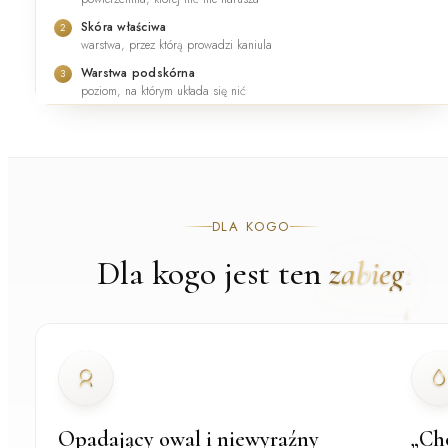
Skóra właściwa
2
warstwa, przez którą prowadzi kaniula
Warstwa podskórna
3
poziom, na którym układa się nić
DLA KOGO
Dla kogo jest ten
zabieg
Opadający owal i niewyraźny
„Ch