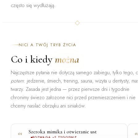
często się wydłużają.
NICI A TWÓJ TRYB ŻYCIA
Co i kiedy
można
Najczęstsze pytania nie dotyczą samego zabiegu, tylko tego, 
potem
: jedzenie, śmiech, trening, sauna, wizyta u dentysty, ma
twarzy. Zasada jest jedna — przez pierwsze dni i tygodnie
chronimy świeżo założone nici przed przemieszczeniem i nie
chcemy nasilać obrzęku ani siniaków.
Szeroka mimika i otwieranie ust
01
0
ROZWAGA ~2 TYGODNIE