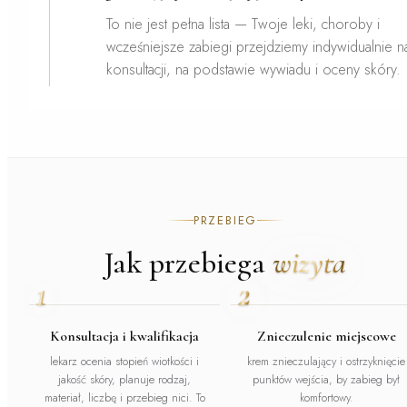
To nie jest pełna lista — Twoje leki, choroby i
wcześniejsze zabiegi przejdziemy indywidualnie n
konsultacji, na podstawie wywiadu i oceny skóry.
PRZEBIEG
Jak przebiega
wizyta
1
2
Konsultacja i kwalifikacja
Znieczulenie miejscowe
lekarz ocenia stopień wiotkości i
krem znieczulający i ostrzyknięcie
jakość skóry, planuje rodzaj,
punktów wejścia, by zabieg był
materiał, liczbę i przebieg nici. To
komfortowy.