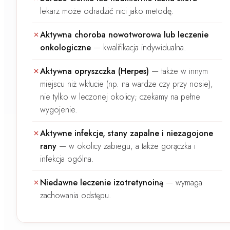
lekarz może odradzić nici jako metodę.
Aktywna choroba nowotworowa lub leczenie
onkologiczne
—
kwalifikacja indywidualna.
Aktywna opryszczka (Herpes)
—
także w innym
miejscu niż wkłucie (np. na wardze czy przy nosie),
nie tylko w leczonej okolicy; czekamy na pełne
wygojenie.
Aktywne infekcje, stany zapalne i niezagojone
rany
—
w okolicy zabiegu, a także gorączka i
infekcja ogólna.
Niedawne leczenie izotretynoiną
—
wymaga
zachowania odstępu.