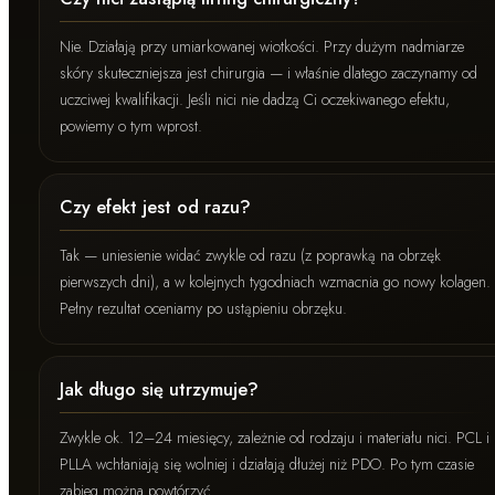
Nie. Działają przy umiarkowanej wiotkości. Przy dużym nadmiarze
skóry skuteczniejsza jest chirurgia — i właśnie dlatego zaczynamy od
uczciwej kwalifikacji. Jeśli nici nie dadzą Ci oczekiwanego efektu,
powiemy o tym wprost.
Czy efekt jest od razu?
Tak — uniesienie widać zwykle od razu (z poprawką na obrzęk
pierwszych dni), a w kolejnych tygodniach wzmacnia go nowy kolagen.
Pełny rezultat oceniamy po ustąpieniu obrzęku.
Jak długo się utrzymuje?
Zwykle ok. 12–24 miesięcy, zależnie od rodzaju i materiału nici. PCL i
PLLA wchłaniają się wolniej i działają dłużej niż PDO. Po tym czasie
zabieg można powtórzyć.