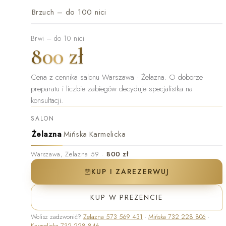
Brzuch – do 100 nici
Brwi – do 10 nici
800 zł
Cena z cennika salonu Warszawa · Żelazna
.
O doborze
preparatu i liczbie zabiegów decyduje specjalistka na
konsultacji.
SALON
Żelazna
Mińska
Karmelicka
Warszawa
,
Żelazna 59
·
800 zł
KUP I ZAREZERWUJ
KUP W PREZENCIE
Wolisz zadzwonić?
Żelazna
573 569 431
·
Mińska
732 228 806
·