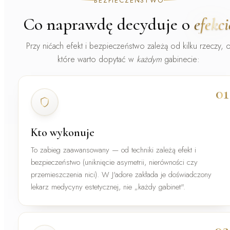
BEZPIECZEŃSTWO
Co naprawdę decyduje o
efekci
Przy nićach efekt i bezpieczeństwo zależą od kilku rzeczy, 
które warto dopytać w
każdym
gabinecie:
01
Kto wykonuje
To zabieg zaawansowany — od techniki zależą efekt i
bezpieczeństwo (uniknięcie asymetrii, nierówności czy
przemieszczenia nici). W J'adore zakłada je
doświadczony
lekarz medycyny estetycznej
, nie „każdy gabinet".
02