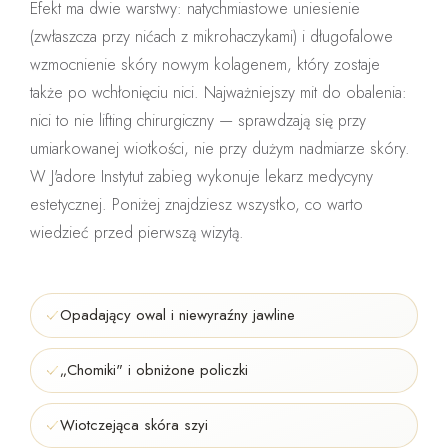
Efekt ma dwie warstwy: natychmiastowe uniesienie
(zwłaszcza przy nićach z mikrohaczykami) i długofalowe
wzmocnienie skóry nowym kolagenem, który zostaje
także po wchłonięciu nici. Najważniejszy mit do obalenia:
nici to nie lifting chirurgiczny
— sprawdzają się przy
umiarkowanej wiotkości, nie przy dużym nadmiarze skóry.
W J'adore Instytut zabieg wykonuje
lekarz medycyny
estetycznej
. Poniżej znajdziesz wszystko, co warto
wiedzieć przed pierwszą wizytą.
Opadający owal i niewyraźny jawline
„Chomiki" i obniżone policzki
Wiotczejąca skóra szyi