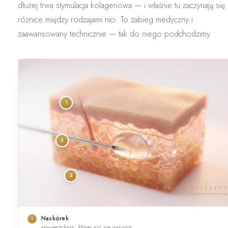
dłużej trwa stymulacja kolagenowa — i właśnie tu zaczynają się
różnice między rodzajami nici. To zabieg medyczny i
zaawansowany technicznie — tak do niego podchodzimy.
1
2
3
Naskórek
1
powierzchnia, której nić nie narusza