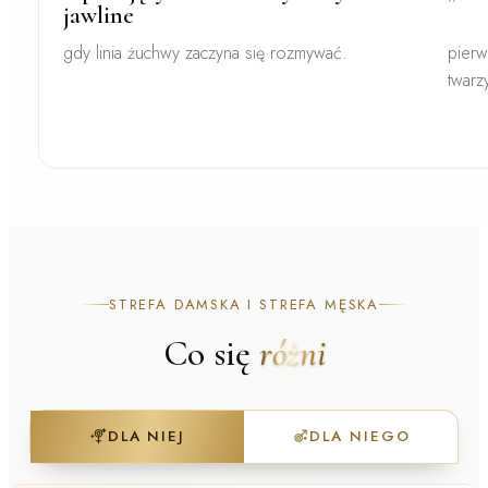
jawline
gdy linia żuchwy zaczyna się rozmywać.
pierw
twarz
STREFA DAMSKA I STREFA MĘSKA
Co się
różni
DLA NIEJ
DLA NIEGO