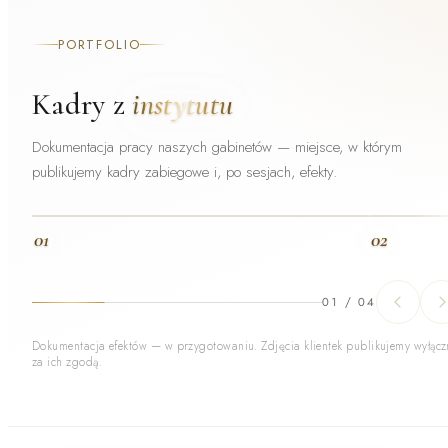
PORTFOLIO
Kadry z
instytutu
Dokumentacja pracy naszych gabinetów — miejsce, w którym
publikujemy kadry zabiegowe i, po sesjach, efekty.
01
02
01
/
04
Dokumentacja efektów — w przygotowaniu. Zdjęcia klientek publikujemy wyłącz
za ich zgodą.