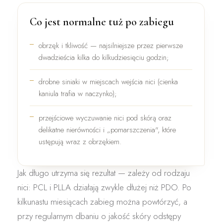
Co jest normalne tuż po zabiegu
obrzęk i tkliwość
— najsilniejsze przez pierwsze
dwadzieścia kilka do kilkudziesięciu godzin;
drobne
siniaki
w miejscach wejścia nici (cienka
kaniula trafia w naczynko);
przejściowe
wyczuwanie nici
pod skórą oraz
delikatne nierówności i „pomarszczenia", które
ustępują wraz z obrzękiem.
Jak długo utrzyma się rezultat — zależy od rodzaju
nici:
PCL i PLLA działają zwykle dłużej niż PDO
. Po
kilkunastu miesiącach zabieg można powtórzyć, a
przy regularnym dbaniu o jakość skóry odstępy