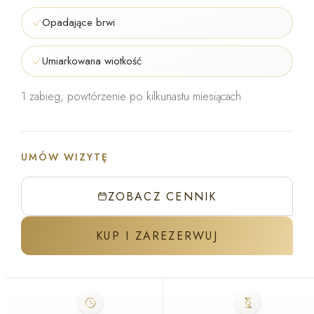
Opadające brwi
Umiarkowana wiotkość
1 zabieg; powtórzenie po kilkunastu miesiącach
UMÓW WIZYTĘ
ZOBACZ CENNIK
KUP I ZAREZERWUJ
ZABIEG W GABINECIE J'ADORE