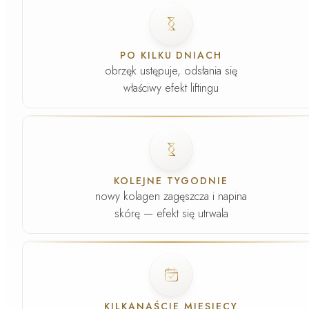
Faza
2
.
PO KILKU DNIACH
obrzęk ustępuje, odsłania się
właściwy efekt liftingu
Faza
3
.
KOLEJNE TYGODNIE
nowy kolagen zagęszcza i napina
skórę — efekt się utrwala
Faza
4
.
KILKANAŚCIE MIESIĘCY