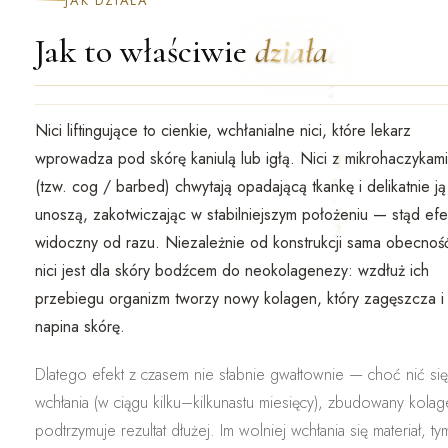
JAK DZIAŁA
Jak to właściwie
działa
Nici liftingujące to cienkie,
wchłanialne
nici, które lekarz
wprowadza pod skórę kaniulą lub igłą. Nici z mikrohaczykami
(tzw.
cog / barbed
) chwytają opadającą tkankę i
delikatnie ją
unoszą
, zakotwiczając w stabilniejszym położeniu — stąd efe
widoczny od razu. Niezależnie od konstrukcji sama obecnoś
nici jest dla skóry bodźcem do
neokolagenezy
: wzdłuż ich
przebiegu organizm tworzy nowy kolagen, który zagęszcza i
napina skórę.
Dlatego efekt z czasem nie słabnie gwałtownie — choć nić się
wchłania (w ciągu kilku–kilkunastu miesięcy),
zbudowany kolag
podtrzymuje rezultat dłużej
. Im wolniej wchłania się materiał, ty