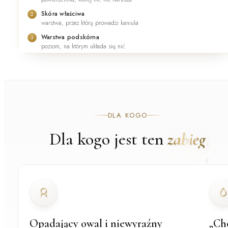
Skóra właściwa
2
warstwa, przez którą prowadzi kaniula
Warstwa podskórna
3
poziom, na którym układa się nić
DLA KOGO
Dla kogo jest ten
zabieg
Opadający owal i niewyraźny
„Ch