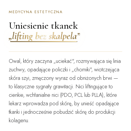
MEDYCYNA ESTETYCZNA
Uniesienie tkanek
„lifting bez skalpela”
Owal, który zaczyna „uciekać", rozmywająca się linia
żuchwy, opadające policzki i „chomiki", wiotczejąca
skóra szyi, zmęczony wyraz od obniżonych brwi —
to klasyczne sygnały grawitacji. Nici liftingujące to
cienkie,
wchłanialne
nici (PDO, PCL lub PLLA), które
lekarz wprowadza pod skórę, by
unieść opadające
tkanki
i jednocześnie
pobudzić skórę do produkcji
kolagenu
.