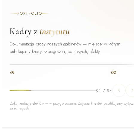
PORTFOLIO
Kadry z
instytutu
Dokumentacja pracy naszych gabinetów — miejsce, w którym
publikujemy kadry zabiegowe i, po sesjach, efekty.
01
02
01
/
04
Dokumentacja efektów — w przygotowaniu. Zdjęcia klientek publikujemy wyłącz
za ich zgodą.