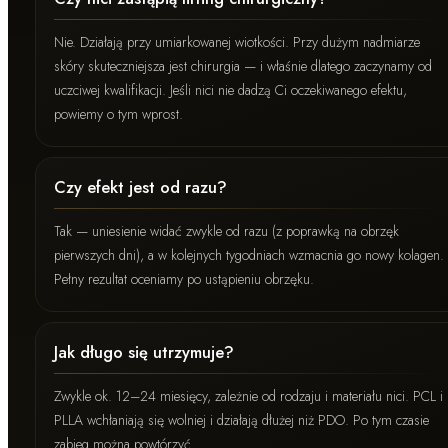
Nie. Działają przy umiarkowanej wiotkości. Przy dużym nadmiarze
skóry skuteczniejsza jest chirurgia — i właśnie dlatego zaczynamy od
uczciwej kwalifikacji. Jeśli nici nie dadzą Ci oczekiwanego efektu,
powiemy o tym wprost.
Czy efekt jest od razu?
Tak — uniesienie widać zwykle od razu (z poprawką na obrzęk
pierwszych dni), a w kolejnych tygodniach wzmacnia go nowy kolagen.
Pełny rezultat oceniamy po ustąpieniu obrzęku.
Jak długo się utrzymuje?
Zwykle ok. 12–24 miesięcy, zależnie od rodzaju i materiału nici. PCL i
PLLA wchłaniają się wolniej i działają dłużej niż PDO. Po tym czasie
zabieg można powtórzyć.