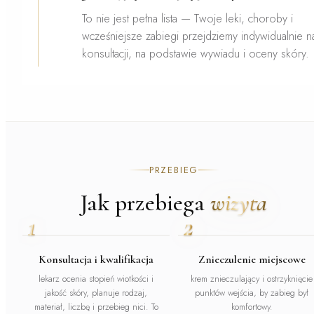
To nie jest pełna lista — Twoje leki, choroby i
wcześniejsze zabiegi przejdziemy indywidualnie n
konsultacji, na podstawie wywiadu i oceny skóry.
PRZEBIEG
Jak przebiega
wizyta
1
2
Konsultacja i kwalifikacja
Znieczulenie miejscowe
lekarz ocenia stopień wiotkości i
krem znieczulający i ostrzyknięcie
jakość skóry, planuje rodzaj,
punktów wejścia, by zabieg był
materiał, liczbę i przebieg nici. To
komfortowy.