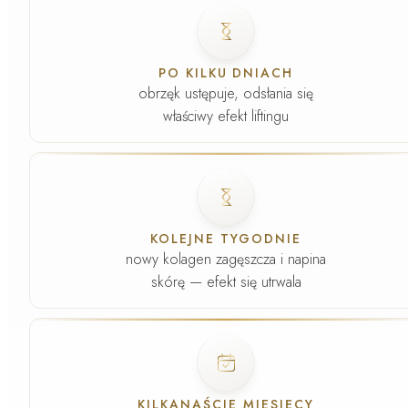
Faza
2
.
PO KILKU DNIACH
obrzęk ustępuje, odsłania się
właściwy efekt liftingu
Faza
3
.
KOLEJNE TYGODNIE
nowy kolagen zagęszcza i napina
skórę — efekt się utrwala
Faza
4
.
KILKANAŚCIE MIESIĘCY