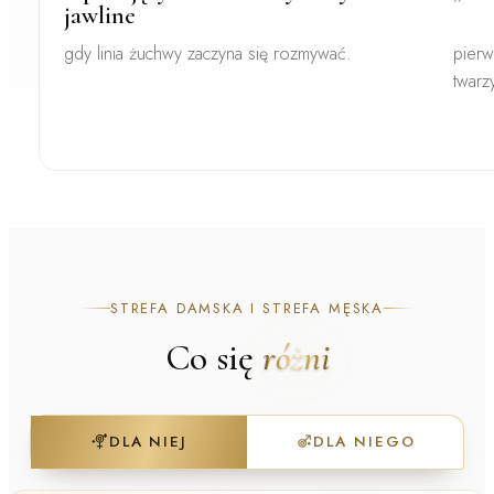
jawline
gdy linia żuchwy zaczyna się rozmywać.
pierw
twarz
STREFA DAMSKA I STREFA MĘSKA
Co się
różni
DLA NIEJ
DLA NIEGO