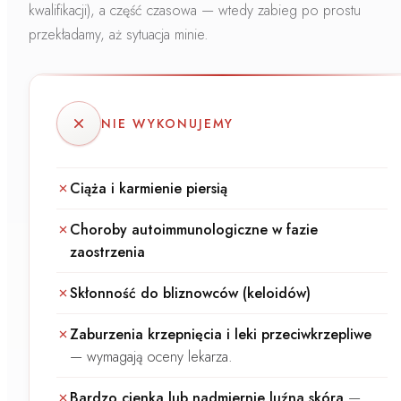
kwalifikacji), a część czasowa — wtedy zabieg po prostu
przekładamy, aż sytuacja minie.
NIE WYKONUJEMY
Ciąża i karmienie piersią
Choroby autoimmunologiczne w fazie
zaostrzenia
Skłonność do bliznowców (keloidów)
Zaburzenia krzepnięcia i leki przeciwkrzepliwe
—
wymagają oceny lekarza.
Bardzo cienka lub nadmiernie luźna skóra
—