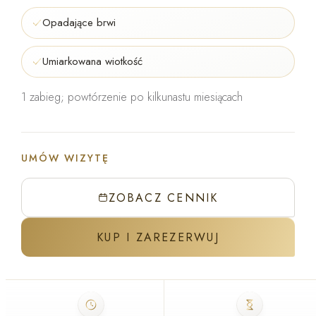
Opadające brwi
Umiarkowana wiotkość
1 zabieg; powtórzenie po kilkunastu miesiącach
UMÓW WIZYTĘ
ZOBACZ CENNIK
KUP I ZAREZERWUJ
ZABIEG W GABINECIE J'ADORE