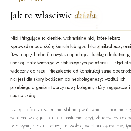
JAK DZIAŁA
Jak to właściwie
działa
Nici liftingujące to cienkie,
wchłanialne
nici, które lekarz
wprowadza pod skórę kaniulą lub igłą. Nici z mikrohaczykami
(tzw.
cog / barbed
) chwytają opadającą tkankę i
delikatnie ją
unoszą
, zakotwiczając w stabilniejszym położeniu — stąd efe
widoczny od razu. Niezależnie od konstrukcji sama obecnoś
nici jest dla skóry bodźcem do
neokolagenezy
: wzdłuż ich
przebiegu organizm tworzy nowy kolagen, który zagęszcza i
napina skórę.
Dlatego efekt z czasem nie słabnie gwałtownie — choć nić się
wchłania (w ciągu kilku–kilkunastu miesięcy),
zbudowany kolag
podtrzymuje rezultat dłużej
. Im wolniej wchłania się materiał, ty