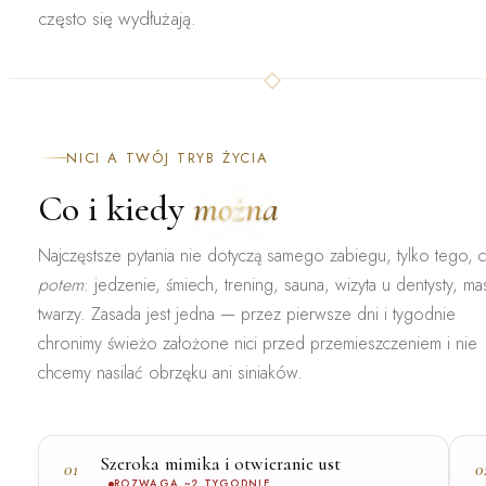
często się wydłużają.
NICI A TWÓJ TRYB ŻYCIA
Co i kiedy
można
Najczęstsze pytania nie dotyczą samego zabiegu, tylko tego, 
potem
: jedzenie, śmiech, trening, sauna, wizyta u dentysty, ma
twarzy. Zasada jest jedna — przez pierwsze dni i tygodnie
chronimy świeżo założone nici przed przemieszczeniem i nie
chcemy nasilać obrzęku ani siniaków.
Szeroka mimika i otwieranie ust
01
0
ROZWAGA ~2 TYGODNIE