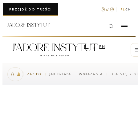
WARSZAWA · KRAKÓW
PRZEJDŹ DO TREŚCI
PL
EN
PL
/
EN
ZABIEG
JAK DZIAŁA
WSKAZANIA
DLA NIEJ / N