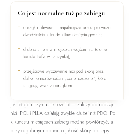
Co jest normalne tuż po zabiegu
obrzęk i tkliwość
— najsilniejsze przez pierwsze
dwadzieścia kilka do kilkudziesięciu godzin;
drobne
siniaki
w miejscach wejścia nici (cienka
kaniula trafia w naczynko);
przejściowe
wyczuwanie nici
pod skórą oraz
delikatne nierówności i „pomarszczenia", które
ustępują wraz z obrzękiem.
Jak długo utrzyma się rezultat — zależy od rodzaju
nici:
PCL i PLLA działają zwykle dłużej niż PDO
. Po
kilkunastu miesiącach zabieg można powtórzyć, a
przy regularnym dbaniu o jakość skóry odstępy