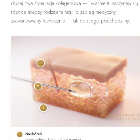
dłużej trwa stymulacja kolagenowa — i właśnie tu zaczynają się
różnice między rodzajami nici. To zabieg medyczny i
zaawansowany technicznie — tak do niego podchodzimy.
1
2
3
Naskórek
1
powierzchnia, której nić nie narusza