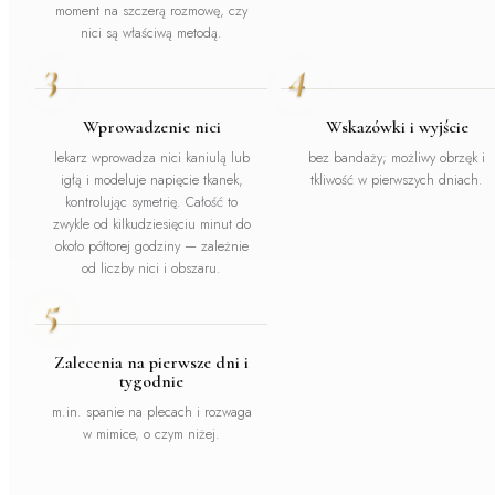
moment na szczerą rozmowę, czy
nici są właściwą metodą.
3
4
Wprowadzenie nici
Wskazówki i wyjście
lekarz wprowadza nici kaniulą lub
bez bandaży; możliwy obrzęk i
igłą i modeluje napięcie tkanek,
tkliwość w pierwszych dniach.
kontrolując symetrię. Całość to
zwykle od kilkudziesięciu minut do
około półtorej godziny — zależnie
od liczby nici i obszaru.
5
Zalecenia na pierwsze dni i
tygodnie
m.in. spanie na plecach i rozwaga
w mimice, o czym niżej.