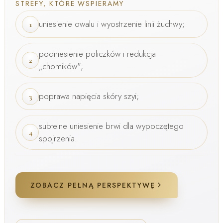
STREFY, KTÓRE WSPIERAMY
uniesienie owalu i wyostrzenie linii żuchwy;
1
podniesienie policzków i redukcja
2
„chomików";
poprawa napięcia skóry szyi;
3
subtelne uniesienie brwi dla wypoczętego
4
spojrzenia.
ZOBACZ PEŁNĄ PERSPEKTYWĘ