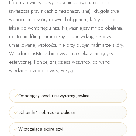
Efekt ma dwie warstwy: natychmiastowe uniesienie
(zwłaszcza przy nićach z mikrohaczykami) i długofalowe
wzmocnienie skóry nowym kolagenem, który zostaje
także po wchłonięciu nici. Najważniejszy mit do obalenia:
nici to nie lifting chirurgiczny
— sprawdzają się przy
umiarkowanej wiotkości, nie przy dużym nadmiarze skóry.
W J'adore Instytut zabieg wykonuje
lekarz medycyny
estetycznej
. Poniżej znajdziesz wszystko, co warto
wiedzieć przed pierwszą wizytą.
Opadający owal i niewyraźny jawline
„Chomiki" i obniżone policzki
Wiotczejąca skóra szyi