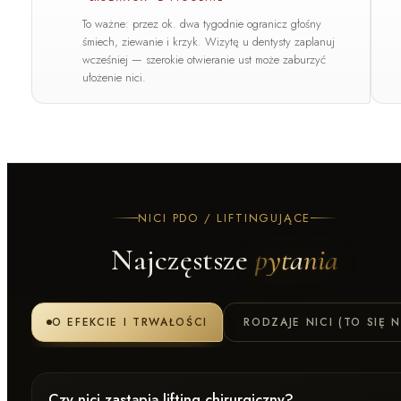
To ważne: przez ok. dwa tygodnie ogranicz głośny
śmiech, ziewanie i krzyk.
Wizytę u dentysty zaplanuj
wcześniej
— szerokie otwieranie ust może zaburzyć
ułożenie nici.
NICI PDO / LIFTINGUJĄCE
Najczęstsze
pytania
O EFEKCIE I TRWAŁOŚCI
RODZAJE NICI (TO SIĘ N
Czy nici zastąpią lifting chirurgiczny?