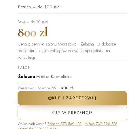
Brzuch – do 100 nici
Brwi – do 10 nici
800 zł
Cena z cennika salonu Warszawa · Żelazna
.
O doborze
preparatu i liczbie zabiegów decyduje specjalistka na
konsultacji.
SALON
Żelazna
Mińska
Karmelicka
Warszawa
,
Żelazna 59
·
800 zł
KUP I ZAREZERWUJ
KUP W PREZENCIE
Wolisz zadzwonić?
Żelazna
573 569 431
·
Mińska
732 228 806
·