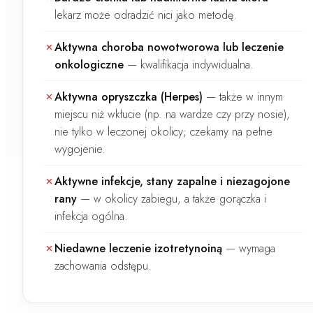
lekarz może odradzić nici jako metodę.
Aktywna choroba nowotworowa lub leczenie
onkologiczne
—
kwalifikacja indywidualna.
Aktywna opryszczka (Herpes)
—
także w innym
miejscu niż wkłucie (np. na wardze czy przy nosie),
nie tylko w leczonej okolicy; czekamy na pełne
wygojenie.
Aktywne infekcje, stany zapalne i niezagojone
rany
—
w okolicy zabiegu, a także gorączka i
infekcja ogólna.
Niedawne leczenie izotretynoiną
—
wymaga
zachowania odstępu.