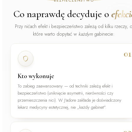
BEZPIECZEŃSTWO
Co naprawdę decyduje o
efekci
Przy nićach efekt i bezpieczeństwo zależą od kilku rzeczy, 
które warto dopytać w
każdym
gabinecie:
01
Kto wykonuje
To zabieg zaawansowany — od techniki zależą efekt i
bezpieczeństwo (uniknięcie asymetrii, nierówności czy
przemieszczenia nici). W J'adore zakłada je
doświadczony
lekarz medycyny estetycznej
, nie „każdy gabinet".
02